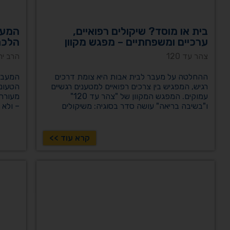
בית או מוסד? שיקולים רפואיים,
המעב
ערכיים ומשפחתיים – מפגש מקוון
הלכת
צהר עד 120
הרב יר
ההחלטה על מעבר לבית אבות היא צומת דרכים
המעבר
רגיש, המפגיש בין צרכים רפואיים למטענים רגשיים
הטעונו
עמוקים. המפגש המקוון של "צהר עד 120"
מעוררת
ו"בשיבה בריאה" עושה סדר בסוגיה: משיקולים
– ולא 
רפואיים והלכתיים ועד להתמודדות עם קונפליקטים
תישארו
משפחתיים. המפגש מעניק כלים מעשיים לקבלת
מבט הל
החלטה נכונה ורגישה, המשלבת בין טובת היקירים
נכונה,
קרא עוד >>
לנו לשמירה על שלמות המשפחה.