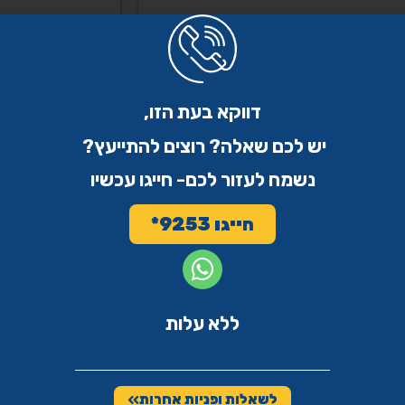
שפחה נשחקת: כיבוד אב ואם
איך לבחור מוס
ר לבית אבות
ומוסריים בבחי
דווקא בעת הזו,
בל שרלו
הרב יובל שרלו
יש לכם שאלה? רוצים להתייעץ?
המשפחה נשחקים ואינם מסוגלים עוד
בחירה בבית אבות א
נשמח לעזור לכם- חייגו עכשיו
ך לטפל בעצמם, ההחלטה להעביר לבית
אלא החלטה ערכית,
אינה ויתור על מצוות כיבוד אב ואם אלא
נקודות מפתח ערכיו
 ופותחת לבבות.
החלטה מושכלת ו
חייגו 9253*
קרא עוד >>
ללא עלות
לשאלות ופניות אחרות