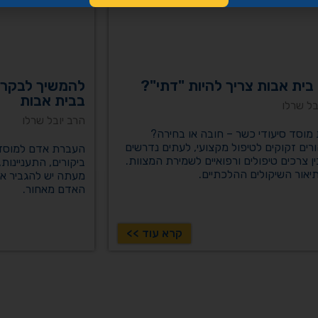
בית אבות צריך להיות "דתי"?
להמשיך לבקר!
בבית אבות
בל שרלו
הרב יובל שרלו
מוסד סיעודי כשר – חובה או בחירה?
ים זקוקים לטיפול מקצועי, לעתים נדרשים
העברת אדם למוסד ס
ין צרכים טיפולים ורפואיים לשמירת המצוות.
ביקורים, התעניינות
יאור השיקולים ההלכתיים.
מעתה יש להגביר א
האדם מאחור.
קרא עוד >>