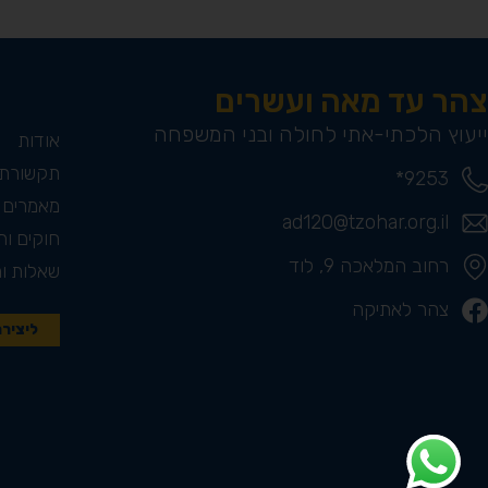
צהר עד מאה ועשרים
ייעוץ הלכתי-אתי לחולה ובני המשפחה
אודות
תקשורת
9253*
מאמרים
ad120@tzohar.org.il
חוקים ות
רחוב המלאכה 9, לוד
שאלות ו
צהר לאתיקה
ליציר