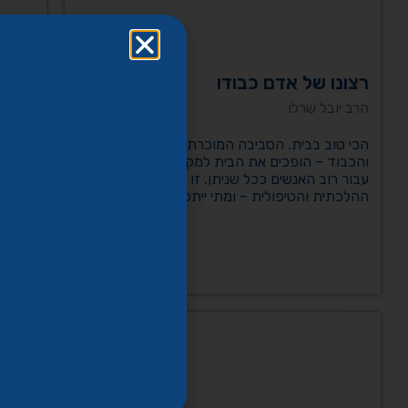
רצונו של אדם כבודו
כשהמ
במעב
הרב יובל שרלו
הרב יו
הכי טוב בבית. הסביבה המוכרת, תחושת השייכות
והכבוד – הופכים את הבית למקום הטבעי והנכון
כשבני 
עבור רוב האנשים ככל שניתן. זו נקודת המוצא
להמשי
ההלכתית והטיפולית – ומתי ייתכנו יוצאים מן
אבות, 
הכלל?
מוסרית
קרא עוד >>