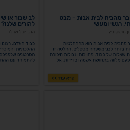
ר מהבית לבית אבות – מבט
לב שבור או שיק
י, רגשי ומעשי
להורים שלנו?
ון מושקוביץ
הרב יובל שרלו
 מהבית לבית אבות הוא מההחלטות
כבוד האדם, רצונו 
ת ביותר לבני משפחה מטפלים. החלטה זו
ההלכתיות והמוסרי
 שאלות של כבוד, מחויבות וגבולות היכולת
הסרטונים שלפניכם
פעם מלווה בתחושת אשמה ובדידות. אל
להתמודד עם ההחל
 עם זה לבד. בסדרת סרטונים קצרה נציע
וראייה ערכית.
כתי, רגשי ומעשי שיסייע לכם לקבל החלטה
 רגישה ושלמה.
קרא עוד >>