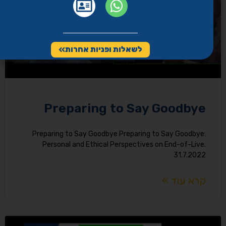
לשאלות ופניות אחרות
Preparing to Say Goodbye
Preparing to Say Goodbye Preparing to Say Goodbye:
Personal and Ethical Perspectives on End-of-Live.
31.7.2022
קרא עוד »