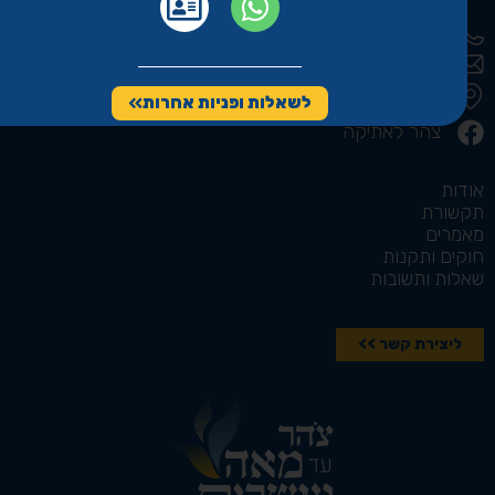
9253*
ad120@tzohar.org.il
רחוב המלאכה 9, לוד
לשאלות ופניות אחרות
צהר לאתיקה
אודות
תקשורת
מאמרים
חוקים ותקנות
שאלות ותשובות
ליצירת קשר >>