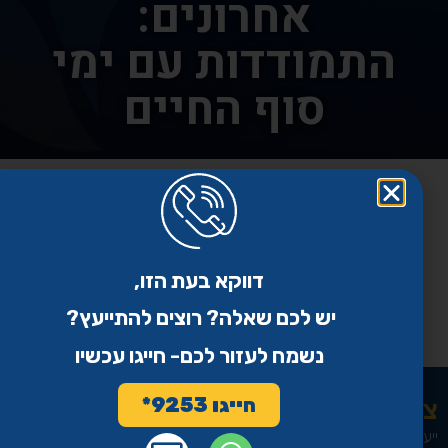
אחרונים:
התמודדות עם ימי
סוף החיים
תודה על הרשמתך.
ברגעים אלו נשלח אליך מייל עם פרטים נוספים
דווקא בעת הזו,
יש לכם שאלה? רוצים להתייעץ?
נשמח לעזור לכם- חייגו עכשיו
חייגו 9253*
צהר עד מאה ועשרים
ייעוץ הלכתי-אתי לחולה ובני המשפחה