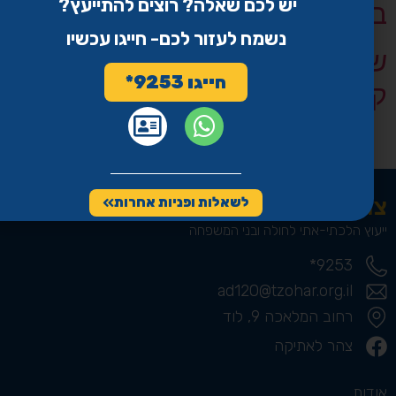
יש לכם שאלה? רוצים להתייעץ?
בשבת
נשמח לעזור לכם- חייגו עכשיו
שיחה טלפונית במהלך חג עם
חייגו 9253*
קשיש חולה
הבא
←
צהר עד מאה ועשרים
לשאלות ופניות אחרות
ייעוץ הלכתי-אתי לחולה ובני המשפחה
9253*
ad120@tzohar.org.il
רחוב המלאכה 9, לוד
צהר לאתיקה
אודות