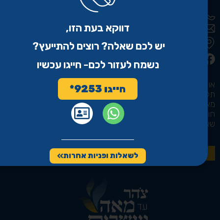
9253*
דווקא בעת הזו,
ad120@tzohar.org.il
רחוב המלאכה 9, לוד
יש לכם שאלה? רוצים להתייעץ?
צהר לאתיקה
נשמח לעזור לכם- חייגו עכשיו
אודות
חייגו 9253*
תקשורת
מאמרים
חוקים ותקנות
שאלות ותשובות
ליצירת קשר >>
לשאלות ופניות אחרות