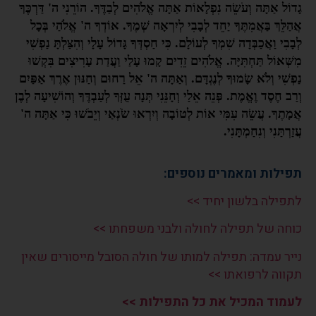
גָדוֹל אַתָּה וְעֹשֵׂה נִפְלָאוֹת אַתָּה אֱלֹהִים לְבַדֶּךָ. הוֹרֵנִי ה' דַּרְכֶּךָ
אֲהַלֵּךְ בַּאֲמִתֶּךָ יַחֵד לְבָבִי לְיִרְאָה שְׁמֶךָ. אוֹדְךָ ה' אֱלֹהַי בְּכָל
לְבָבִי וַאֲכַבְּדָה שִׁמְךָ לְעוֹלָם. כִּי חַסְדְּךָ גָּדוֹל עָלָי וְהִצַּלְתָּ נַפְשִׁי
מִשְּׁאוֹל תַּחְתִּיָּה. אֱלֹהִים זֵדִים קָמוּ עָלַי וַעֲדַת עָרִיצִים בִּקְשׁוּ
נַפְשִׁי וְלֹא שָׂמוּךָ לְנֶגְדָּם. וְאַתָּה ה' אֵל רַחוּם וְחַנּוּן אֶרֶךְ אַפַּיִם
וְרַב חֶסֶד וֶאֱמֶת. פְּנֵה אֵלַי וְחָנֵּנִי תְּנָה עֻזְּךָ לְעַבְדֶּךָ וְהוֹשִׁיעָה לְבֶן
אֲמָתֶךָ. עֲשֵׂה עִמִּי אוֹת לְטוֹבָה וְיִרְאוּ שֹׂנְאַי וְיֵבֹשׁוּ כִּי אַתָּה ה'
עֲזַרְתַּנִי וְנִחַמְתָּנִי.
תפילות ומאמרים נוספים:
לתפילה בלשון יחיד >>
כוחה של תפילה לחולה ולבני משפחתו >>
נייר עמדה: תפילה למותו של חולה הסובל מייסורים שאין
תקווה לרפואתו >>
לעמוד המכיל את כל התפילות >>