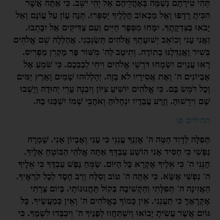
תְּהִי טִירָתָם נְשַׁמָּה בְּאָהֳלֵיהֶם אַל יְהִי יֹשֵׁב. כִּי אַתָּה אֲשֶׁר
הִכִּיתָ רָדָפוּ וְאֶל מַכְאוֹב חֲלָלֶיךָ יְסַפֵּרוּ. תְּנָה עָוֹן עַל עֲוֹנָם וְאַל
יָבֹאוּ בְּצִדְקָתֶךָ. יִמָּחוּ מִסֵּפֶר חַיִּים וְעִם צַדִּיקִים אַל יִכָּתֵבוּ.
וַאֲנִי עָנִי וְכוֹאֵב יְשׁוּעָתְךָ אֱלֹהִים תְּשַׂגְּבֵנִי. אֲהַלְלָה שֵׁם אֱלֹהִים
בְּשִׁיר וַאֲגַדְּלֶנּוּ בְתוֹדָה. וְתִיטַב לַה' מִשּׁוֹר פָּר מַקְרִן מַפְרִיס.
רָאוּ עֲנָוִים יִשְׂמָחוּ דֹּרְשֵׁי אֱלֹהִים וִיחִי לְבַבְכֶם. כִּי שֹׁמֵעַ אֶל
אֶבְיוֹנִים ה' וְאֶת אֲסִירָיו לֹא בָזָה. יְהַלְלוּהוּ שָׁמַיִם וָאָרֶץ יַמִּים
וְכָל רֹמֵשׂ בָּם. כִּי אֱלֹהִים יוֹשִׁיעַ צִיּוֹן וְיִבְנֶה עָרֵי יְהוּדָה וְיָשְׁבוּ
שָׁם וִירֵשׁוּהָ. וְזֶרַע עֲבָדָיו יִנְחָלוּהָ וְאֹהֲבֵי שְׁמוֹ יִשְׁכְּנוּ בָהּ.
תהילים פו
תְּפִלָּה לְדָוִד הַטֵּה ה' אָזְנְךָ עֲנֵנִי כִּי עָנִי וְאֶבְיוֹן אָנִי. שָׁמְרָה
נַפְשִׁי כִּי חָסִיד אָנִי הוֹשַׁע עַבְדְּךָ אַתָּה אֱלֹהַי הַבּוֹטֵחַ אֵלֶיךָ.
חָנֵּנִי ה' כִּי אֵלֶיךָ אֶקְרָא כָּל הַיּוֹם. שַׂמֵּחַ נֶפֶשׁ עַבְדֶּךָ כִּי אֵלֶיךָ
ה' נַפְשִׁי אֶשָּׂא. כִּי אַתָּה ה' טוֹב וְסַלָּח וְרַב חֶסֶד לְכָל קֹרְאֶיךָ.
הַאֲזִינָה ה' תְּפִלָּתִי וְהַקְשִׁיבָה בְּקוֹל תַּחֲנוּנוֹתָי. בְּיוֹם צָרָתִי
אֶקְרָאֶךָּ כִּי תַעֲנֵנִי. אֵין כָּמוֹךָ בָאֱלֹהִים ה' וְאֵין כְּמַעֲשֶׂיךָ. כָּל
גּוֹיִם אֲשֶׁר עָשִׂיתָ יָבוֹאוּ וְיִשְׁתַּחֲווּ לְפָנֶיךָ ה' וִיכַבְּדוּ לִשְׁמֶךָ. כִּי