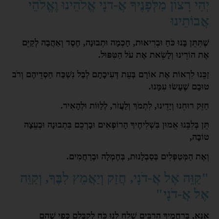
יְהִי רָצוֹן מִלְּפָנֶיךָ אֲ-דֹנָי אֱלֹהֵינוּ וֶאֱלֹהֵי
אֲבוֹתֵינוּ
שֶׁתִּתֵּן בָּנוּ כֹּחַ וּבְרִיאוּת, חָכְמָה וּתְבוּנָה, חֶסֶד וְאַהֲבָה לְקַיֵּם
אֶת הוֹרֵינוּ וְלָשֵׂאת אֶת עֹל הַטִּפּוּל.
זַכֵּנוּ לִרְאוֹת אֶת אוֹרָם בְּעֵת דְּעִיכָתָם לְבַל נִשְׁכַּח חַסְדֵיהֶם וְרֹב
טוּבָם שֶׁעָשׂוּ עִמָּנוּ.
חַזֵּק רוּחֵנוּ וְיָדֵינוּ, לִתְמֹךְ וְלַעֲזֹר, לְלַוּוֹת וּלְהָאִיר.
תֵּן בְּלִבֵּנוּ אֵמוּן בִּשְׁלִיחֶיךָ הָרוֹפְאִים וּבָרְכֵם בִּתְבוּנָה וּבְעֵצָה
טוֹבָה,
וְאֶת הַמְּטַפְּלִים בְּסַבְלָנוּת, בְּחֶמְלָה וּבְרַחֲמִים.
"קַוֵּה אֶל אֲ-דֹנָי, חֲזַק וְיַאֲמֵץ לִבֶּךָ, וְקַוֵּה
אֶל אֲ-דֹנָי"
אָנָּא, בְּרַחֲמֶיךָ הָרַבִּים שְׁלַח לָנוּ כֹּחַ לְקַבְּלָם כְּפִי שֶׁהֵם