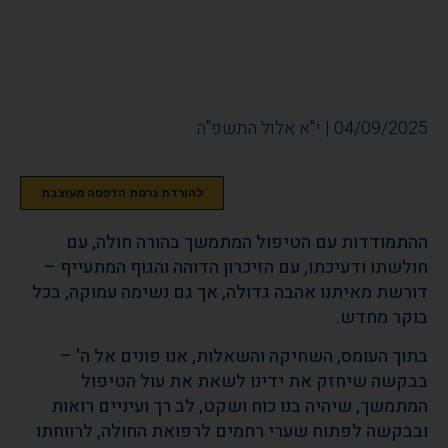
04/09/2025 | י"א אלול התשפ"ה
להורדת גרסת הדפסה מעוצבת
ההתמודדות עם הטיפול המתמשך בהורה חולה, עם
חולשתו ודעיכתו, עם הזיכרון הדוהה והגוף המתעייף –
דורשת מאיתנו אהבה גדולה, אך גם נשימה עמוקה, בכל
בוקר מחדש.
בתוך העומס, השחיקה והשאלות, אנו פונים אל ה' –
בבקשה שיחזק את ידינו לשאת את עול הטיפול
המתמשך, שיהיה בנו כוח ושקט, לב רך ועיניים רואות
ובבקשה לפתוח שערי רחמים לרפואת החולה, לרווחתו