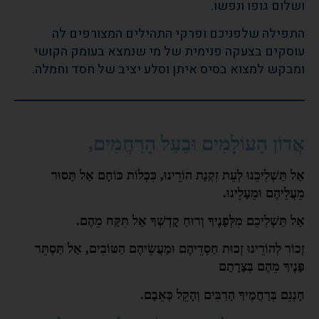
ושלום גופו ונפשו.
התפילה שלפניכם ופרקי התהילים המצורפים לה
עוסקים בצעקה פנימית של מי שנמצא בעומק הקושי
ומבקש למצוא בסיס איתן וסלע יציב של חסד וחמלה.
אֲדוֹן הָעוֹלָמִים וּבַעַל הָרַחֲמִים,
אַל תַּשְׁלִיכֵנוּ לְעֵת זִקְנַת הוֹרֵינוּ, כִּכְלוֹת כּוֹחָם אַל תָּסוּר
מֵעֲלֵיהֶם וּמֵעָלֵינוּ.
אַל תַּשְׁלִיכֵם מִלְּפָנֶיךָ וְרוּחַ קָדְשְׁךָ אַל תִּקַּח מֵהֶם.
זְכוֹר לְהוֹרֵינוּ זְכוּת חַסְדֵיהֶם וּמַעֲשֵׂיהֶם הַטּוֹבִים, אַל תַּסְתֵּר
פָּנֶיךָ מֵהֶם בְּצָרָתָם
חָנְנֵם בְּרַחֲמֶיךָ הָרַבִּים וְהָקֵל כְּאֵבָם.