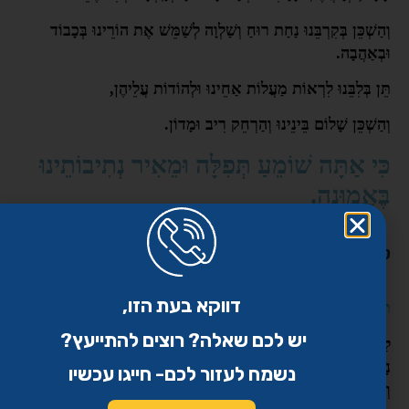
וְהַשְׁכֵּן בְּקִרְבֵּנוּ נַחַת רוּחַ וְשַׁלְוָה לְשַׁמֵּשׁ אֶת הוֹרֵינוּ בְּכָבוֹד
וּבְאַהֲבָה.
תֵּן בְּלִבֵּנוּ לִרְאוֹת מַעֲלוֹת אַחֵינוּ וּלְהוֹדוֹת עֲלֵיהֶן,
וְהַשְׁכֵּן שָׁלוֹם בֵּינֵינוּ וְהַרְחֵק רִיב וּמָדוֹן.
כִּי אַתָּה שׁוֹמֵעַ תְּפִלָּה וּמֵאִיר נְתִיבוֹתֵינוּ
בֶּאֱמוּנָה.
טוב ונכון להתפלל בנחת את פרקי התהילים סט ו-פו:
דווקא בעת הזו,
תהילים סט
יש לכם שאלה? רוצים להתייעץ?
לַמְנַצֵּחַ עַל שׁוֹשַׁנִּים לְדָוִד. הוֹשִׁיעֵנִי אֱלֹהִים כִּי בָאוּ מַיִם עַד
נָפֶשׁ. טָבַעְתִּי בִּיוֵן מְצוּלָה וְאֵין מָעֳמָד בָּאתִי בְמַעֲמַקֵּי מַיִם
נשמח לעזור לכם- חייגו עכשיו
וְשִׁבֹּלֶת שְׁטָפָתְנִי. יָגַעְתִּי בְקָרְאִי נִחַר גְּרוֹנִי כָּלוּ עֵינַי מְיַחֵל