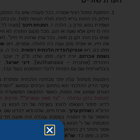
הפסקת טיפול רציף אסורה, ככל פעולה שיש בה הפסקת 
חילוק בין ההורג בריא להורג חולה הנוטה למות, וכן כת
ושמירת נפש, פרק ב, הלכה ז.
המנחת חינוך
(מצוה לד) 
היה לו חיים אלא שעה או רגע, מכל מקום התורה לא חיל
שנים ובין הורג זקן בן מאה, בכל עניין שהורג חי חייב". 
את חייו, או אפילו מתן עצה כזו לחולה, אסורים, ראו
שו
סימן כט. ראו
אנציקלופדיה הלכתית רפואית
, כרך ה, ערך 
נשמת אברהם
, יורה דעה, סימן שלט, ס"ק ד; יעקב 
היהודית (אותנזיה – euthanasia)',
דיני ישראל
, ז
ביבליוגרפית שם עם הפניות לדברי הפוסקים בעמ' קכז.
הימנעות מטיפול קלה יותר מבחינה הלכתית ומותרת במ
עיקר הדיון ההלכתי הוא בתחום הביניים ובמושג "הסר
הגורם שמונע את המוות, כאשר התוצאה המשוערת היא
'הטיפול בזקן ובחולה – "עד מאה ועשרים"?', פרקים ה-
לדיון: סיפור הוצאתו להורג בשרֵפה של רבי חנינא בן 
הרמ"א ב
שולחן ערוך
, אורח חיים, שלט וראו דברינו שם
והאסור על פי הסוגיה במסכת עבודה זרה איננה חד־מ
הסכמתו של ר' חנינא בן תרדיון להסרת הספוגים הו
אסור והותר רק כהוראת שעה או מכיוון שהעושה איננו יהו
חלק ב, סימן כד;
שו"ת אגרות משה
, יורה דעה, חלק ב,