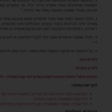
ב. הפסקת פעולות הממלאות את הצרכים הטבעיים של החולה (כג
הימנעות מטיפולים כאלה אסורה בדרך כלל, אך במקרים קיצו
2
ואיכותו בצורה שאיננה פוגעת באופן ישיר בחולה.
ג. חולה הנוטה למות אשר סובל מייסורים קשים ומבקש שלא יאר
מאריכי חיים הכרוכים בסבל וכאבים והצלחתם אינה מובטחת, כ
3
דיאליזה, כימותרפיה והקרנות.
אם הוא מבקש שיטפלו בו ויאריכו 
ד. חולה שסובל מייסורים ואיננו יכול לקבל החלטות או להביע 
ז–י.
ה. על הפסקה או מניעת הנשמה ומתן חמצן, הזנה ומתן תרופות
לפרק הבא
לפרק הקודם
הלכות טיפול בחולה הנוטה למות ובאדם החי עם דמנציה – לעמ
לקריאה נוספת:
החלטות בסוף החיים וערכים יהודיים | מפגש דיגיטלי עם 
הזדקנות ותופעות הזיקנה בהלכה
נייר עמדה: מעמד המשפחה בקבלת החלטות ביחס לחול
הערת שוליים