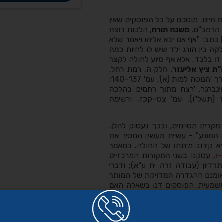
חיים. מוסכם על כל הפוסקים שאין
ב הרמב"ם,
משנה תורה
, הלכות רוצח
כתב: "אף אם יבא אליהו ויאמר שלא
קה בין הורג ילד שיש לו לחיות כמה
לא זו בלבד, אלא אף סיוע לחולה לקצר
"ת ציץ אליעזר
, חלק ה, רמת רחל,
'הנוטה למות (א)', עמ' 137–140;
וינברגר, 'רצח מתוך רחמים בהלכה
 (תשל"ו), עמ' צט–קכז, ורשימה
קרים מסוימים, ובכך נעסוק להלן.
ת המונע" – עשיית מעשה המסיר את
 קירוב מיתתו של החולה. במאמר
ו
, עסקנו בשני המקורות המרכזיים
תרדיון (עבודה זרה יח ע"א); ודברי
. אומנם ההגדרה המדויקת של המותר
שמעית.
הפוסקים דנו בשאלה האם
תרה משום הסרת המונע או שהמעשה
די. ראו
שו"ת יביע אומר
, יורה דעה,
 סימן קעד; שם, חושן משפט, חלק ב,