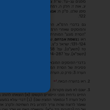
סימנים עג–עד; שו"ת ציץ אליעזר, חלק יח, סימן מח, אות
יג, אות ז; חלק ה, רמת רחל, סימן כט, אות ב; חלק יז, 
סימן שלט, ס"ק ח;
אנציקלופדיה הלכתית רפואית
122.
גם בדברי הרמ"א, ההבחנה בין פעולה אקטיבית לפסי
והפוסקים שאחרי הרמ"א דנו בהגדרת פעולה ישירה ה
"הסרת מונע" המותרת במצבים מסוימים. לסיכום ההג
ראו ב
נשמת אברהם
, שם;
אנציקלופדיה הלכתית רפואי
124–131; ישראל כ"ץ, 'דין "מסיר המונע" – ממקורותיו של דין הגוסס ועד ימינו',
טז (תשע"ט), עמ' 258–267; ר"ש וי
(תשפ"א), עמ' 287–294.
בדברי הפוסקים המובאים לה
פסיבית של הסרת המונע המותרות לבין פעולה אקטיב
הערה 3; פרק ט, הערה 1.
ראו בהערה הבאה.
ישנם לא מעט מקורות בתלמוד, במדרש ובתנ"ך, המשמ
החיים נדחית מפני הייסורים הקשים: (א) הוצאתו להורג ב
לעיל הערה 1 ובמאמר המצוין שם); (ב) דברי עולא 
שאמר לרוצח שהיה צריך לפרוע בית השחיטה ולקרב את
של רבי (כתובות קד ע"א), והשאלה האם יש שלב שבו נ