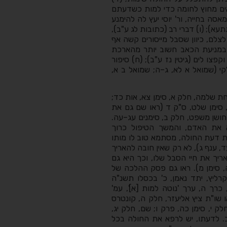
אים מחוץ לחומה כדי למות כשדעתם
ה בחייה, ור' יוסי יעץ לה להימנע
א); (ו) דברי רב (כתובות לג ע"ב),
לצלם, כיוון שסבל מייסורים קשה אף
ל במניעת הכאב חשוב יותר מהארכת
צו לים (גיטין נז ע"ב); (ח) סיפור
י (שמואל א לא, ג–ה; שמואל ב א,
ת שלמה, חלק א, סימן צא, אות כד;
 סימן שלט, ס"ק ד (ראו שם גם את
חושן משפט, חלק ב, סימנים עג–עה.
א את האדם, והמשך הטיפול כרוך
 את דעת החולה, מסתמא טוב לו מותו
ד, ענף ג), לא רק שאין חובה להאריך
יך את חיי הסבל שלו, וכך היא גם
, סימן מ). ראו גם פסק ההלכה של
קרליץ, יתד נאמן, כ' בכסלו תשנ"ה
ת רפואית, כרך ה, ערך 'נוטה למות [א]', עמ'
 ראו שו"ת ציץ אליעזר, חלק ה, קונטרס
ק י, סימן כה, פרק ו; שם, חלק יג,
ב. לדעתו, יש לרפא את החולה בכל