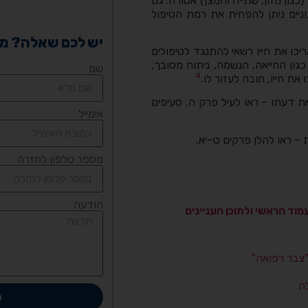
ון מזון, שתייה וחמצן) אסורה. גם
ניים ניתן להפחית את רמת הטיפול
יש לכם שאלה? מל
יכו את חייו רשאי להתנגד לטיפולים
גון החייאה, הנשמה, ניתוח מסובך,
שם
4
את חייו, חובה לעזור לו.
את דעתו – ראו לעיל פרק ה, סעיפים
אימייל
 – ראו להלן פרקים ט–יא.
מספר טלפון לחזרה
הודעה
וד הראשי ולתוכן העניינים
"צבר רפואה"
ה
ח