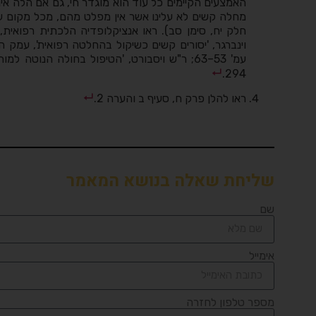
האמצעים הקיימים כל עוד הוא מוגדר חי, גם אם הלה איננ
מחלה קשים לא עלינו אשר אין מפלט מהם, מכל מקום עד
וינברגר, 'יסורים קשים כשיקול בהחלטה רפואית', עמק ה
עמ' 53–63; ר"ש ויסבורט, 'הטיפול בחולה הנוטה למות',
294.
ראו להלן פרק ח, סעיף ב והערה 2.
שליחת שאלה בנושא המאמר
שם
אימייל
מספר טלפון לחזרה