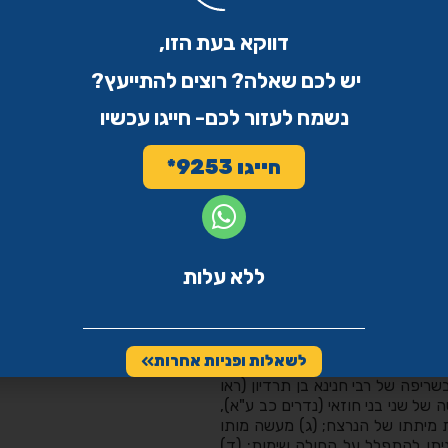
יות א–ב (וראו עוד שם, חלק ד, סימן
סימן עב);
נשמת אברהם
, יורה דעה,
דווקא בעת הזו,
, כרך ה, ערך 'נוטה למות (א)', עמ' 121–
יש לכם שאלה? רוצים להתייעץ?
בית אינה קלה במצבים גבוליים,
נשמח לעזור לכם- חייגו עכשיו
אסורה בכל מקרה ומה כלול בגדר
דרות ההלכתיות של "הסרת המונע"
ת
, כרך ה, ערך 'נוטה למות (א)', עמ'
חייגו 9253*
ספר אסיא
,
סבורט, 'הטיפול בחולה הנוטה למות', תחומין, מא
לן (הערה 3) משוקעות ההבחנות בין הימנעות מטיפול או פעולה
ללא עלות
ית שאסורה. כך גם להלן פרק ח,
לשאלות ופניות אחרות
שים בסיס לפסיקה שהחובה לשמירת
שריפה של רבי חנינא בן תרדיון (ראו
במעשה של שני בני חוזאי (נדרים כב ע"א),
 מיתתו של הנרצח; (ג) מעשה מותו
יתן להתפלל על החולה שימות; (ד)