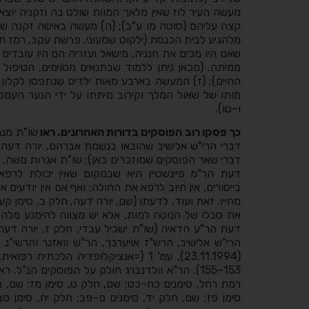
מעשה העיר לוז שאין מלאך המוות שולט בה וזקניה יוצ
קצה עליהם (סוטה מו ע"ב); (ה) מעשה באישה זקנה שמאס
מלהגיע לבית הכנסת (ילקוט שמעוני, פרשת עקב, רמז תתע
שאם היו מכים את חנניה, מישאל ועזריה הם היו עובדים 
ממיתה. (מכאן ניתן ללמוד שבתנאים מסוימים, הטיפו
החיים); (ז) המעשה בארבע מאות ילדים שנתפסו לקלון וקפ
מותו של שאול המלך וקירוב מיתתו על ידי הנער העמלק
ו–טו).
כך פסקו רוב הפוסקים בדורות האחרונים. ראו
שו"ת מנח
דברי הרי"ש אלישיב שהובאו בנשמת אברהם, יורה דעה,
דברי שאר הפוסקים שמוזכרים כאן); שו"ת אגרות משה, 
דעת הר"מ פיינשטיין היא שבמקום שאין יכולת לרפ
בייסורים, אין חיוב לרפא את החולה; ואף אם אין יודעים
מחייו. זאת ועוד, לדעתו (שם, יורה דעה, חלק ב, סימן קע
את סבלו של הנוטה למות, אלא יש מצווה להימנע מלהאר
דעת הר"ע הדאיה (שו"ת ישכיל עבדי, חלק ז, יורה דעה
הרי"ש אלישיב, הרש"ז אויערבך, הר"ש וואזנר והרשי"נ 
(23.11.1994), עמ' 1 (=אנציקלופדיה הלכתי
153–155). הר"א וולדנברג חולק על הפוסקים הנ"ל.
רמת רחל, סימנים כח–כט; שם, חלק ט, סימן מז; שם, חל
סימן פז; שם, חלק יד, סימנים פ–פב; חלק יח, סימן ס