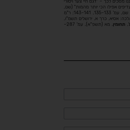
ו מסכים לכך – "דגם חיי צער ויסורי
יפים אפילו הכי יותר מהמות" (שם,
חלק יח, סימן סב). ראו אנציקלופדיה הלכתית רפואית, שם, עמ' 133–135, 141–143; ר"מ
לכה: אסיא, כרך א, ירושלים תשמ"ו,
תחומין
, מא (תשפ"א), עמ' 287–