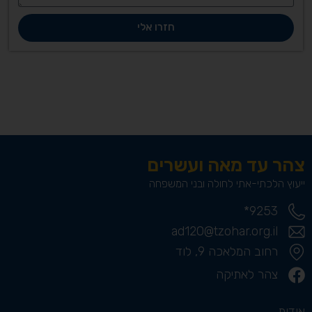
חזרו אלי
צהר עד מאה ועשרים
ייעוץ הלכתי-אתי לחולה ובני המשפחה
9253*
ad120@tzohar.org.il
רחוב המלאכה 9, לוד
צהר לאתיקה
אודות