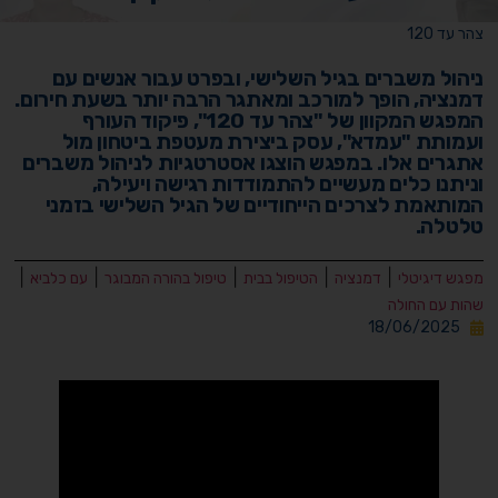
צהר עד 120
ניהול משברים בגיל השלישי, ובפרט עבור אנשים עם
דמנציה, הופך למורכב ומאתגר הרבה יותר בשעת חירום.
המפגש המקוון של "צהר עד 120", פיקוד העורף
ועמותת "עמדא", עסק ביצירת מעטפת ביטחון מול
אתגרים אלו. במפגש הוצגו אסטרטגיות לניהול משברים
וניתנו כלים מעשיים להתמודדות רגישה ויעילה,
המותאמת לצרכים הייחודיים של הגיל השלישי בזמני
טלטלה.
|
|
|
|
|
מפגש דיגיטלי
דמנציה
הטיפול בבית
טיפול בהורה המבוגר
עם כלביא
שהות עם החולה
18/06/2025