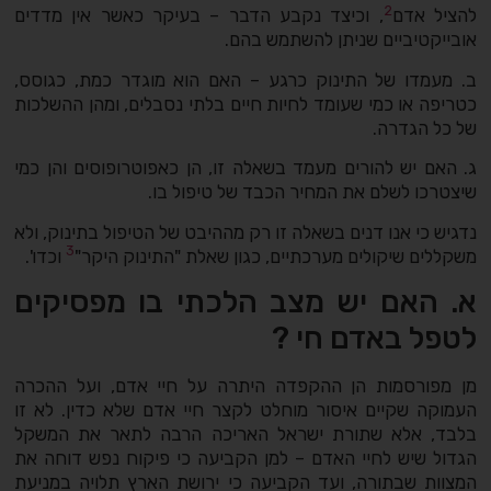
2
להציל אדם
, וכיצד נקבע הדבר – בעיקר כאשר אין מדדים
אובייקטיביים שניתן להשתמש בהם.
ב. מעמדו של התינוק כרגע – האם הוא מוגדר כמת, כגוסס,
כטריפה או כמי שעומד לחיות חיים בלתי נסבלים, ומהן ההשלכות
של כל הגדרה.
ג. האם יש להורים מעמד בשאלה זו, הן כאפוטרופוסים והן כמי
שיצטרכו לשלם את המחיר הכבד של טיפול בו.
נדגיש כי אנו דנים בשאלה זו רק מההיבט של הטיפול בתינוק, ולא
3
משקללים שיקולים מערכתיים, כגון שאלת "התינוק היקר"
וכדו'.
א. האם יש מצב הלכתי בו מפסיקים
לטפל באדם חי ?
מן מפורסמות הן ההקפדה היתרה על חיי אדם, ועל ההכרה
העמוקה שקיים איסור מוחלט לקצר חיי אדם שלא כדין. לא זו
בלבד, אלא שתורת ישראל האריכה הרבה לתאר את המשקל
הגדול שיש לחיי האדם – למן הקביעה כי פיקוח נפש דוחה את
המצוות שבתורה, ועד הקביעה כי ירושת הארץ תלויה במניעת