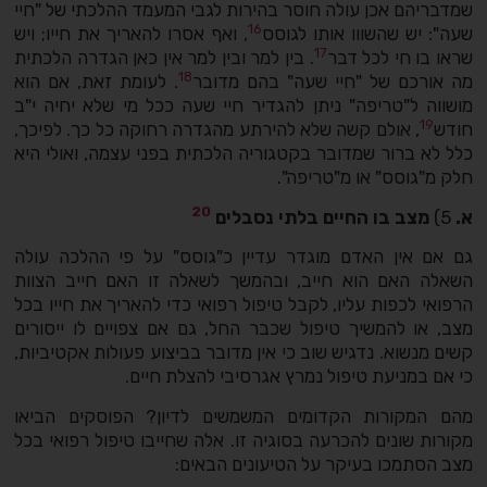
שמדבריהם אכן עולה חוסר בהירות לגבי המעמד ההלכתי של "חיי
16
שעה": יש שהשווו אותו לגוסס
, ואף אסרו להאריך את חייו; ויש
17
שראו בו חי לכל דבר
. בין למר ובין למר אין כאן הגדרה הלכתית
18
מה אורכם של "חיי שעה" בהם מדובר
. לעומת זאת, אם הוא
מושווה ל"טריפה" ניתן להגדיר חיי שעה ככל מי שלא יחיה י"ב
19
חודש
, אולם קשה שלא להירתע מהגדרה רחוקה כל כך. לפיכך,
כלל לא ברור שמדובר בקטגוריה הלכתית בפני עצמה, ואולי היא
חלק מ"גוסס" או מ"טריפה".
20
א.
5)
מצב בו החיים בלתי נסבלים
גם אם אין האדם מוגדר עדיין כ"גוסס" על פי ההלכה עולה
השאלה האם הוא חייב, ובהמשך לשאלה זו האם חייב הצוות
הרפואי לכפות עליו, לקבל טיפול רפואי כדי להאריך את חייו בכל
מצב, או להמשיך טיפול שכבר החל, גם אם צפויים לו ייסורים
קשים מנשוא. נדגיש שוב כי אין מדובר בביצוע פעולות אקטיביות,
כי אם במניעת טיפול נמרץ אגרסיבי להצלת חיים.
מהם המקורות הקדומים המשמשים לדיון? הפוסקים הביאו
מקורות שונים להכרעה בסוגיה זו. אלה שחייבו טיפול רפואי בכל
מצב הסתמכו בעיקר על הטיעונים הבאים: