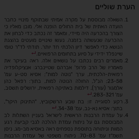
הערת שוליים
השאלה מבוססת על מקרה אמיתי שבתוקף מינויי כחבר
הועדה האתית של בית החולים הופנה אלי. מובן מאליו כי
הצורך בהכרעה היה מיידי, ומאמר זה נכתב כדי לבחון את
ההכרעה שנעשתה בזמנה. נעשו שינויים מועטים בהצגת
הנושא כדי לאפשר דיון הלכתי חד יותר. תודתי לד"ר טומי
שיינפלד ידידי על סיוע בתחומים הרפואיים.
מאמרים רבים נכתבו על נושאים אלה. ראה בעיקר את
מאמריו של הרב פרופ' אברהם שטיינברג: אנציקלופדיה
רפואית-הלכתית, ערך "נוטה למות"; אסיא סט-ע עמ'
23­-58; הנ"ל, החולה הנוטה למות, בתוך: רפאל כהן
אלמגור (עורך), דילמות באתיקה רפואית, ירושלים תשסב,
עמ' 283­-321.
רקע לסוגייה זו: בת שבע הרשקוביץ, "התינוק היקר",
בתוך: אסיא נא-נב, עמ' 34­-38.
על עמדת הרבנות הראשית לישראל בעניין השתלות לב
המבוססת גם על ניתוח עמדת ההלכה לגבי קביעת רגע
המוות וניתוחה בתוספת נספחים ראה באסיא מב-מג, ניסן
תשמ"ז עמ' 70­-83. ניתוח משפטי של עמדת הרבנות