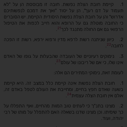
1. קיימת חובת הצלת נפשות. חובה זו מבוססת הן על "לא
תעמוד על דם רעך", הן על יסוד "ואך את דמכם לנפשותיכם
אדרוש" והן על חובת הצלת נפשות היסודית הקיימת. יש הסוברים
כי החובה מוטלת גם על הרופא והוא חייב לכפות את הטיפול
21
הרפואי גם אם החולה מתנגד לכך
.
2. כיוון שניתנה רשות לרפא מדין ורפוא ירפא, רשות זו הפכה
22
לחובה
.
3. נימוקים רעיוניים של העובדה שהבעלות על גופו של האדם
23
אינו שלו, כי אם של ריבונו של עולם
.
לעומת זאת, נימוקי המתירים הם אלה:
1. חובת הצלת נפשות אינה קיימת כלל במצב זה. היא קיימת
בשעה שאדם חפץ בחיים, ומחייבת את העולם לטפל באדם זה,
24
אולם אין חובת הצלה עצמית
.
2. מצינו בתנ"ך כי לעתים טוב המוות מהחיים, ואף התפללו על
כך שימיתו. וכן מצינו שדנו בשאלה האם להתפלל על מותו של רבי
יהודה, ועוד.