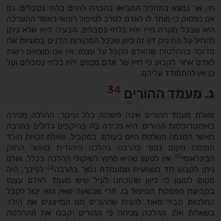
חי, אך נמצא בתהליך המביאו בהכרח לחיים בלתי נסבלים. גם
אם נפסוק כי מותר לו לאדם לסרב לטיפול רפואי כאשר ההערכה
היא שבכל מקרה חייו יהיו בלתי נסבלים, הבעיה היא שלא ניתן
להחיל על התינוק דין זה כיוון שבכל המקורות הדנים בסוגיות אלו
מדובר בהחלטות שהאדם מקבל על עצמו. אין אנו מוצאים רשות
לאדם אחר לקבוע כי חייו של אדם מסוים יהיו בלתי נסבלים ועל
כן אין להתמודד עליהם.
34
ג. מעמד ההורים
שאלת מעמד ההורים אינה פשוטה כלל ועיקר. ההלכה מכירה
באפוטרופסות ההורים. היא מכירה בה בהיקפים גדולים בהרבה
מאשר המגמה השלטת היום בעולם. במקביל, שאלת זכויות הילד
תופסת מקום נמוך בהרבה בהלכה היהודית מאשר החוק
35
הבינלאומי
אין לטעון שהיא מחוץ לשיקולי ההלכה בכלל, אולם
36
ניתן לקבוע חד משמעית שמעמדה נמוך בהרבה
לפיכך, היה
מקום לטעון כי כיוון שהוכחנו לעיל שיש מעמד לאדם עצמו
בקביעת הפסקת הטיפול בו, הרי שבשעה שאין הוא יכול לקבל
החלטות סביר מאוד להניח שההורים הם המייצגים את הילד
בשאלות אלו. ההלכה מניחה כי ההורים יקבלו את ההחלטה