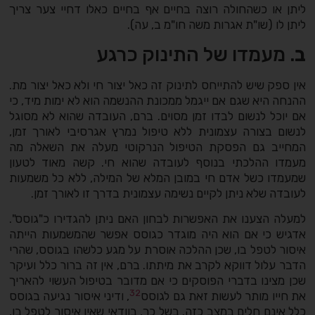
ליתן או כשהחולה רוצה בחיים אף בחיים כאלו דחיי צער צריך
ליתן לו (שו"ת אגרות משה חו"מ ב, עה).
ב
. מעמדו של התינוק כרגע
אין ספק שיש להתייחס לתינוק זה כאל יצור חי ולא כאל יצור מת.
ההנחה היא שגם אם ייגמל ממכונת ההנשמה הוא לא ימות מיד, כי
אם יוכל לנשום לבדו זמן מסוים. ברם, העובדה שהוא לא מסוגל
לנשום בצורה עצמונית ללא טיפול נמרץ אגרסיבי לאורך זמן,
המחייב גם הפסקת הטיפול הנרקוטי מעלה את השאלה מה
מעמדו ההלכתי בנוסף לעובדה שהוא חי. קשה מאוד לטעון
שמעמדו כשל אדם חי במובן המלא של המילה, ללא כל משמעות
לעובדה שלא ניתן לקיים נשימה עצמונית בדרך זו לאורך זמן.
למעלה הצענו את האפשרות לבחון האם ניתן להגדירו כ"גוסס".
אדגיש כי אם הוא היה מוגדר כגוסס אפשר שהמשמעות הייתה
איסור לטפל בו, שכן ההלכה אוסרת על מגע כלשהו בגוסס, שהרי
הדבר עלול דווקא לקרב את מיתתו. ברם, אין זה ברור כלל ועיקר
שכן מצינו בדברי הפוסקים כי אם מדובר בטיפול העשוי להאריך
32
את חייו מותר לעשות זאת גם לגוסס
, ודיני איסור נגיעה בגוסס
כלל אינם חלים במצב כזה. בשל כך, בוודאי שאין איסור לטפל בו,