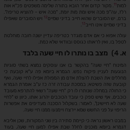
11
למות
. מקור קדום אחר הובא בתורה שלימה משפטים פכ"א אות
רלז, עה"פ מכה איש ומת מות יומת, "מכה איש – להוציא טריפה".
12
ברם, יש הסוברים שהוא חייב בדיני שמיים
ויש הסוברים שאפילו
13
בדיני שמיים אינו חייב
.
עולה אפוא כי אם אדם מוגדר כטריפה עדיין ישנה חובה מוחלטת
לטפל בו, ואין לראותו כגוסס ובוודאי שלא כמת.
א.
4)
מצב בו נותרו לו חיי שעה בלבד
המינוח "חיי שעה" בהקשר בו אנו עוסקים נמצא בשתי סוגיות
הנוגעות לעניין פיקוח נפש. הגמרא ביומא פה ע"א קובעת כי
מחללים את השבת להצלת אדם מן המפולת אפילו לחיי שעה, ואף
קובעת שזה פשיטא; במסכת עבודה זרה כז ע"ב אומרת הגמרא
כי החולה במחלה שנותרו לו רק "חיי שעה" רשאי להתרפא מעובד
כוכבים, אף שיש ספק כי עובד הכוכבים יהרוג אותו, כיוון ש "לחיי
שעה לא חיישינן", לאמור: בשקלול הסכנה מעדיפים את אפשרות
הריפוי על פני החשש שמא יירצח ויימנעו ממנו חיי שעה.
במבט ראשון נראה כי קיימת סתירה בין שני המקורות, שכן אליבא
דגמרא ביומא מוכנים לחלל שבת אפילו למען חיי שעה, בעוד