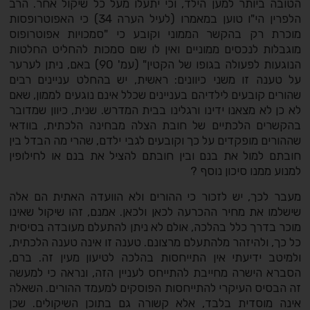
הטובה ביותר למען הילד, וכי יתעלו מעל כל שיקול אחר. הרב
הלפרין הי"ו טוען במאמרו (לעיל הערה 34) כי האפוטרופסות
מוכרת רק בהקשר הממוני וקובע כי "סמכויות אפוטרופוס
מוגבלות לנכסים ממוניים ואין לו שום סמכות להחליט החלטות
הנוגעות לפעולה בגופו של הקטין" (עמ' 90) באם, ניתן לערער
על טענה זו משני כיוונים: ראשית, יש בהחלט עניינים רבים
שהורים קובעים לילדיהם בעניינים שכלל אינם נוגעים לממון, שאם
לא כן לא מצאנו ידינו ורגלינו בבית המדרש. שנית, כיוון שמדובר
בהקשרים הלכתיים של חובת הצלה מבחינה הלכתית, בוודאי
שההורים מופקדים על כך וקובעים לגבי ילדם, שהרי מה הבדל בין
חובתם למול את בנם ובין חובתם להציל את בנם או לחילופין
למנוע ממנו סיכון נוסף ?
מעבר לכך, יש לזכור כי ההורים ולא הוועדה האתית הם אלה
שישלמו את מחיר ההכרעה לכאן ולכאן. אמנם, זהו שיקול שאינו
מוכר בדרך כלל בהלכה, אולם לא ניתן להתעלם מעובדה בסיסית
כל כך, ולהיזהר מלהתעלם מרצונם. טענה זו אינה טענה הלכתית,
ולמיטב ידיעתי אין התייחסות בהלכה לטיעון מעין זה. ברם,
הסברא הישרה מחייבת להתייחס לעניין הזה, ונראה כי למעשה
זה הבסיס העיקרי להתייחסות הפוסקים למעמד ההורים. השאלה
אינה מוסדית בלבד, אלא קשורה גם בתוכן השיקולים. שכן