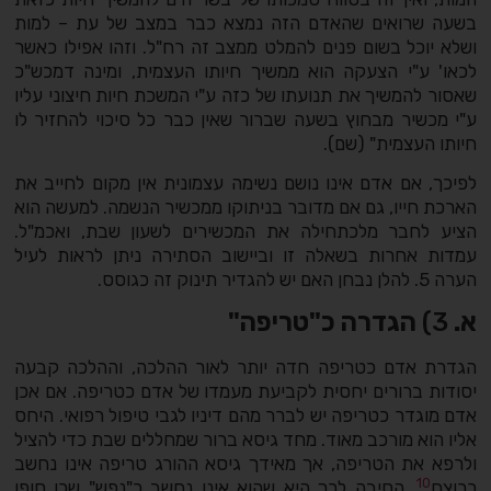
בשעה שרואים שהאדם הזה נמצא כבר במצב של עת – למות
ושלא יוכל בשום פנים להמלט ממצב זה רח"ל. וזהו אפילו כאשר
לכאו' ע"י הצעקה הוא ממשיך חיותו העצמית, ומינה דמכש"כ
שאסור להמשיך את תנועתו של כזה ע"י המשכת חיות חיצוני עליו
ע"י מכשיר מבחוץ בשעה שברור שאין כבר כל סיכוי להחזיר לו
חיותו העצמית" (שם).
לפיכך, אם אדם אינו נושם נשימה עצמונית אין מקום לחייב את
הארכת חייו, גם אם מדובר בניתוקו ממכשיר הנשמה. למעשה הוא
הציע לחבר מלכתחילה את המכשירים לשעון שבת, ואכמ"ל.
עמדות אחרות בשאלה זו וביישוב הסתירה ניתן לראות לעיל
הערה 5. להלן נבחן האם יש להגדיר תינוק זה כגוסס.
א.
3)
הגדרה כ"טריפה"
הגדרת אדם כטריפה חדה יותר לאור ההלכה, וההלכה קבעה
יסודות ברורים יחסית לקביעת מעמדו של אדם כטריפה. אם אכן
אדם מוגדר כטריפה יש לברר מהם דיניו לגבי טיפול רפואי. היחס
אליו הוא מורכב מאוד. מחד גיסא ברור שמחללים שבת כדי להציל
ולרפא את הטריפה, אך מאידך גיסא ההורג טריפה אינו נחשב
10
כרוצח
. הסיבה לכך היא שהוא אינו נחשב כ"נפש" שכן סופו