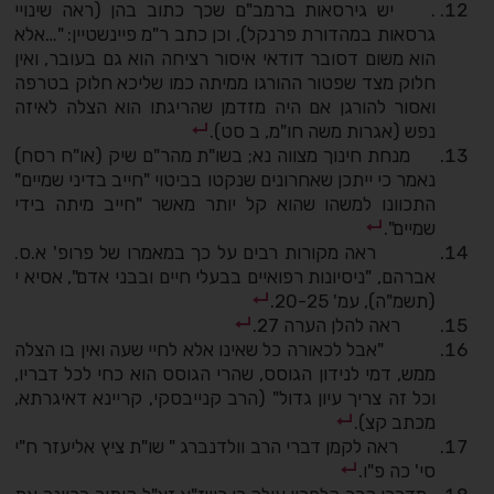
. יש גירסאות ברמב"ם שכך כתוב בהן (ראה שינויי
גרסאות במהדורת פרנקל), וכן כתב ר"מ פיינשטיין: "…אלא
הוא משום דסובר דודאי איסור רציחה הוא גם בעובר, ואין
חלוק מצד שפטור ההורגו ממיתה כמו שליכא חלוק בטרפה
ואסור להורגן אם היה מזדמן שהריגתו הוא הצלה לאיזה
נפש (אגרות משה חו"מ, ב סט).
מנחת חינוך מצווה נא; בשו"ת מהר"ם שיק (או"ח רסח)
נאמר כי ייתכן שאחרונים שנקטו בביטוי "חייב בדיני שמיים"
התכוונו למשהו שהוא קל יותר מאשר "חייב מיתה בידי
שמיים".
ראה מקורות רבים על כך במאמרו של פרופ' א.ס.
אברהם, "ניסיונות רפואיים בבעלי חיים ובבני אדם", אסיא י
(תשמ"ה), עמ' 20­-25.
ראה להלן הערה 27.
"אבל לכאורה כל שאינו אלא לחיי שעה ואין בו הצלה
ממש, דמי לנידון הגוסס, שהרי הגוסס הוא כחי לכל דבריו,
וכל זה צריך עיון גדול" (הרב קנייבסקי, קריינא דאיגרתא,
מכתב קצ).
ראה לקמן דברי הרב וולדנברג " שו"ת ציץ אליעזר ח"י
סי' כה פ"ו.