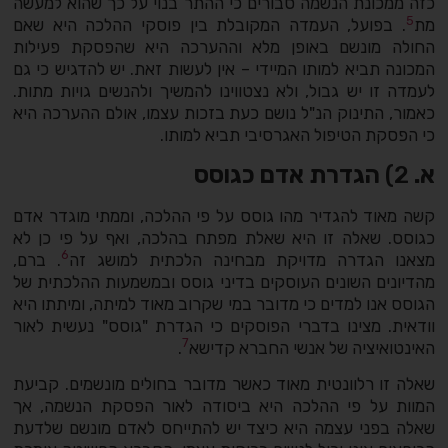
כזה ממכונת הנשמה סבורים כי ההתר בנוי על כך שהוא למעשה
5
מת
. בפועל, העמדה המקובלת בין פוסקי ההלכה היא שאם
החולה מונשם באופן מלא וההערכה היא שהפסקת פעילות
המכונה תביא למותו המיידי – אין לעשות זאת. יש להדגיש כי גם
לעמדה זו יש גבול, ולא נצטווינו להמשיך ולהנשים גויות מתות.
כאמור, התינוק הנ"ל נושם כעת בזכות עצמו, אולם ההערכה היא
כי הפסקת הטיפול האגרסיבי תביא למותו.
א.
2)
הגדרת אדם כגוסס
קשה מאוד להגדיר מהו גוסס על פי ההלכה, וממתי מוגדר אדם
כגוסס. שאלה זו היא שאלת מפתח בהלכה, ואף על פי כן לא
6
מצאנו הגדרה מדויקת מבחינה הלכתית למושג זה
. ברם,
מהדיונים השונים העוסקים בדיני גוסס ובמשמעות ההלכתית של
הגוסס אנו למדים כי מדובר במי שקרוב מאוד למיתה, ומיתתו היא
וודאית. מצינו בדברי הפוסקים כי הגדרת "גוסס" נעשית לאור
7
האינטואיציה של אנשי החברא קדישא
.
שאלה זו רלוונטית מאוד כאשר מדובר בחולים מונשמים. קביעת
המוות על פי ההלכה היא ביסודה לאור הפסקת הנשמה, אך
שאלה בפני עצמה היא כיצד יש להתייחס לאדם מונשם שלדעת