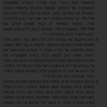
הראשית ראה בדברי הרב מרדכי הלפרין, המשמעות
המשפטית של החלטת מועצת הרבנות הראשית בנושא
השתלות לב בישראל, בתוך: אסיא מז-מח, כסלו תש"ן, עמ'
111­-114. על עמדות אחרות ראה את דברי הרב וולדנברג
זצ"ל, באיסור השתלת לב וכבד מאדם לאדם, שם
115­-128. במאמרים אלה מקורות רבים לדיון שלא מצאנו
לנכון להאריך בהם במסגרת זו.
ראה לדוגמה את עמדת הרב דוד חיים הלוי, ניתוק חולה
שאפסו סיכוייו ממכונת הנשמה, תחומין ב עמ' 301; אמנם,
ניתוח מדוקדק של דבריו מעלה כי לעתים הוא רואה את
החולה שאינו יכול לנשום לבדו כחלק מקטגוריה הזו
ולעיתים הוא רואה אותו כחלק מהקטגוריה הבאה של גוסס.
על עמדתו של ר"מ פיינשטיין ראה אצל הרב מרדכי הלפרין,
על דעתו של הגר"מ פיינשטיין זצ"ל בסוגיית המוות המוחי,
בתוך: אסיא מז-מח, עמ' 5­-13.
על אף העובדה שדיני גוסס רבים ויש להם השלכות בהרבה
נושאים בדיני ממונות קשה למצוא בהלכה הגדרה ממתי
נחשב אדם לגוסס. ייתכן וניתן להוכיח את הדבר מניתוח
לשוני של המילה גוסס לאור הפוסקים. המפרש על המחבר
(שו"ע אהב"ע קכא, ז) כותב "פי' תרגום על צד תאמנה