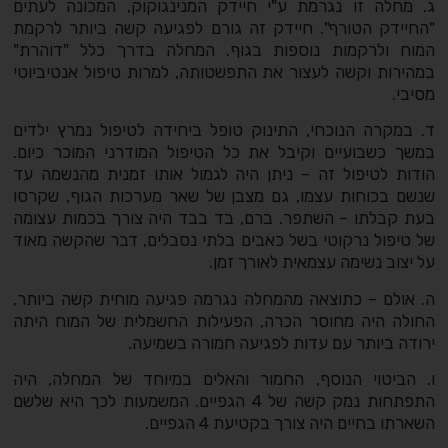
ג. מחלה זו נגרמת ע"י חיידק המנינגוקוק, המכונה לעתים
"החיידק הטורף". חיידק זה גורם לפגיעה קשה ביותר לרקמת
המוח ולרקמות נוספות בגוף. המחלה בדרך כלל "דוהרת"
במהירות וקשה לעצור את התפשטותה, למרות טיפול אנטיביוטי
מסיבי.
ד. במקרה הנוכחי, התינוק טופל ביחידה לטיפול נמרץ ילדים
במשך כשבועיים וקיבל את כל הטיפול המודרני המוכר כיום.
הודות לטיפול זה – ניתן היה לגמול אותו זמנית מהנשמה עד
שנשם בכוחות עצמו, גם מצבן של שאר מערכות הגוף, שקרסו
בעת קבלתו – השתפר. ברם, בד בבד היה צורך בכמות עצומה
של טיפול נרקוטי בשל כאבים בלתי נסבלים, דבר שהקשה מאוד
על יצוב נשימה עצמאית לאורך זמן.
ה. אולם – כתוצאה מהמחלה נגרמה פגיעה מוחית קשה ביותר,
החולה היה מחוסר הכרה, הפעילות החשמלית של המוח היתה
ירודה ביותר עם עדות לפגיעה חמורה בשמיעה.
ו. הביטוי הנוסף, החמור והאלים במיוחד של המחלה, היה
התפתחות נמק קשה של 4 הגפיים. המשמעות לכך היא שלשם
השארתו בחיים היה צורך בקטיעת 4 הגפיים.