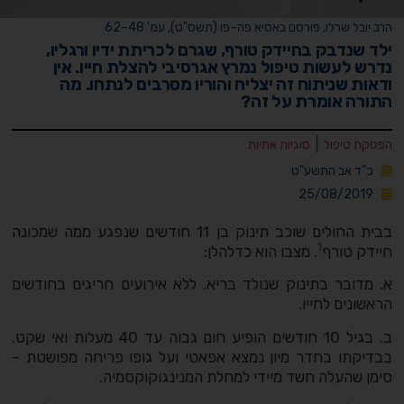
הרב יובל שרלו, פורסם באסיא פה–פו (תשס"ט), עמ' 48–62
ילד שנדבק בחיידק טורף, שגרם לכריתת ידיו ורגליו,
נדרש לעשות טיפול נמרץ אגרסיבי להצלת חייו. אין
ודאות שניתוח זה יצליח והוריו מסרבים לנתחו. מה
התורה אומרת על זה?
|
הפסקת טיפול
סוגיות אתיות
כ"ד אב התשע"ט
25/08/2019
בבית החולים שוכב תינוק בן 11 חודשים שנפגע ממה שמכונה
1
חיידק טורף
. מצבו הוא כדלהלן:
א. מדובר בתינוק שנולד בריא. ללא אירועים חריגים בחודשים
הראשונים לחייו.
ב. בגיל 10 חודשים הופיע חום גבוה עד 40 מעלות ואי שקט.
בבדיקתו בחדר מיון נמצא אפאטי ועל גופו פריחה מפושטת –
סימן שהעלה חשד מיידי למחלת המנינגוקוקסמיה.