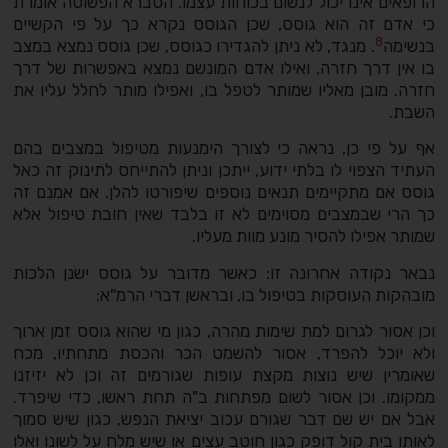
הרופאים אינו יכול לנשום בכוחות עצמו. הסברא הפשוטה אומרת
כי אדם זה הוא גוסס, שכן הגוסס נקרא כך על פי הקשיים
8
בנשימה
. מנגד, לא ניתן להגדירו כגוסס, שכן גוסס נמצא במצב
בו אין דרך חזרה, ואילו אדם המונשם נמצא באפשרות של דרך
חזרה. מובן מאליו שמותר לטפל בו, ואפילו מותר לחלל עליו את
השבת.
אף על פי כן, נראה כי לצורך הימנעות מטיפול במצבים בהם
העתיד הצפוי לו בלתי ידוע, ייתכן וניתן להתייחס לתינוק זה כאל
גוסס אם מתקיימים תנאים נוספים שיפורטו להלן. אם אמנם זה
כך הרי שבמצבים מסוימים לא זו בלבד שאין חובת טיפול אלא
שמותר אפילו להסיר מונע מוות מעליו.
נבאר נקודה אחרונה זו: כאשר מדובר על גוסס ישנן הלכות
מובהקות העוסקות בטיפול בו, ובראשן דברי הרמ"א:
וכן אסור לגרום למת שימות מהרה, כגון מי שהוא גוסס זמן ארוך
ולא יוכל להפרד, אסור להשמט הכר והכסת מתחתיו, מכח
שאומרין שיש נוצות מקצת עופות שגורמים זה וכן לא יזיזנו
ממקומו. וכן אסור לשום מפתחות ב"ה תחת ראשו, כדי שיפרד.
אבל אם יש שם דבר שגורם עכוב יציאת הנפש, כגון שיש סמוך
לאותו בית קול דופק כגון חוטב עצים או שיש מלח על לשונו ואלו