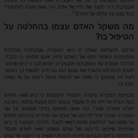
אקטיבית כדי לקצר את חייו של אדם, הרי שאין חובה להתמודד
31
בכל מצב על עולמו של האדם
.
מה משקל האדם עצמו בהחלטה על
הטיפול בו?
הרקע להעלאת שאלה זו היא העובדה שמבחינה הלכתית
ותפיסתית כאחת יחסו של האדם לחייו אינם תלויים בו בלבד.
ההלכה אוסרת על התאבדות אקטיבית; יש שכתבו כי כיוון שהותר
לאדם להתרפא ולהציל את עצמו הוא גם חייב לעשות כן. כאמור
לעיל היו שפסקו כי מותר אף לכפות טיפול רפואי על מי שאינו
חפץ בו.
מבחינת הסברא הישרה, ההנחה הקובעת כי כיוון שאין האדם
בעל הבית על חייו אין לו מעמד בנוגע להם נוגעת בחסר, ויש בה
חוליה חסרה. שהרי, כפי שאנו מוצאים בדיני ממונות, על אף
העובדה שהכל שייך לריבונו של עולם אנו מכירים בבעלות האדם
על ממונו ועל החלטות שהוא רשאי לקבל. לפיכך, הטענה כי כיוון
שהחיים שייכים לריבונו של עולם משמע שאין לאדם מעמד
בהחלטה ביחס לגביהם חייבת להוכיח ראשית כי ריבונו של עולם