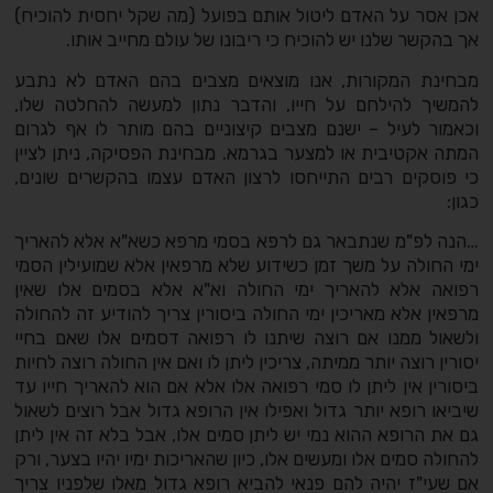
אכן אסר על האדם ליטול אותם בפועל (מה שקל יחסית להוכיח)
אך בהקשר שלנו יש להוכיח כי ריבונו של עולם מחייב אותו.
מבחינת המקורות, אנו מוצאים מצבים בהם האדם לא נתבע
להמשיך להילחם על חייו, והדבר נתון למעשה להחלטה שלו,
וכאמור לעיל – ישנם מצבים קיצוניים בהם מותר לו אף לגרום
המתה אקטיבית או למצער בגרמא. מבחינת הפסיקה, ניתן לציין
כי פוסקים רבים התייחסו לרצון האדם עצמו בהקשרים שונים,
כגון:
…הנה לפ"מ שנתבאר גם לרפא בסמי מרפא כשא"א אלא להאריך
ימי החולה על משך זמן כשידוע שלא מרפאין אלא שמועילין הסמי
רפואה אלא להאריך ימי החולה וא"א אלא בסמים אלו שאין
מרפאין אלא מאריכין ימי החולה ביסורין צריך להודיע זה להחולה
ולשאול ממנו אם רוצה שיתנו לו רפואה דסמים אלו שאם בחיי
יסורין רוצה יותר ממיתה, צריכין ליתן לו ואם אין החולה רוצה לחיות
ביסורין אין ליתן לו סמי רפואה אלו אלא אם הוא להאריך חייו עד
שיביאו רופא יותר גדול ואפילו אין הרופא גדול אבל רוצים לשאול
גם את הרופא ההוא נמי יש ליתן סמים אלו, אבל בלא זה אין ליתן
להחולה סמים אלו ומעשים אלו, כיון שהאריכות ימיו יהיו בצער, ורק
אם שעי"ז יהיה להם פנאי להביא רופא גדול מאלו שלפניו צריך