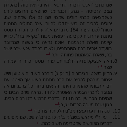
שם כתב: "ואנשי חברה קדישא… היו בקיאין כזה [בהכרת
מצב הגסיסה – מ.ה.], וכמדומני שרופאים הרוצים לידע
כשנמצאים בבתי חולים שמצוי שם גם אלו שמתים שם,
יכולים להכיר זה כשישתדלו להיות אצל החולים הנוטים
למות" (שם הערה 54). מדברים אלה עולה כי הגדרת גוסס
ניתנת עקרונית לקביעה רפואית מכוח "בקיאין בזה". עדיין
קיימת שאלת הנאמנות, אולם נראה כי בשעה שמדובר
בוועדה אתית רבת משתתפים, ולא זו בלבד אלא שרב יושב
בה, שאלת הנאמנות פחותה יותר.
ראה אנציקלופדיה תלמודית, ערך גוסס, כרך ה עמודה
שצד.
הדיון בשלטי הגיבורים (מו"ק ג) מורכב מאוד. הוא טוען שיש
איסור מובהק להסיר את הכר מתחת ראשו אך מצטט את
דברי רבותיו שהתירו. היתר זה אינו ברור כל צרכו, ונראה
מנוגד לדברי הגמרא האוסרת להזיזו. נראה שהם הבינו כי
שמיטת הכר אין בה תזוזה. בדברי הרמ"א דנו רבים רבים,
כגון שו"ת משנה הלכות יג, כ;
סנהדרין עח עא; רמב"ם הלכות רוצח ב,ח.
עי' ר"י מיגאש בשמ"ק ב"ק כו ב ורמ"ה שם. שם מופיעים
דברים מפורשים שהטריפה חשוב כמת.