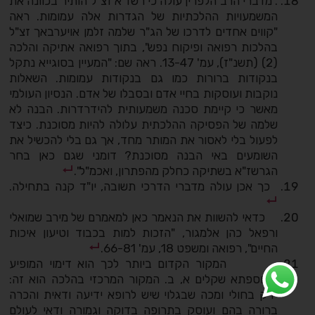
. מדברי הרב הלפרין עולה כי רשז"א זצ"ל הותיר בכוונה את
המשמעויות ההלכתיות של הגדרות אלה עמומות. ראה
"קווים אחדים לדרכו של הג"ר שלמה זלמן אויערבאך זצ"ל
בהלכות רפואה ופיקוח נפש", בתוך רפואה אתיקה והלכה
(2) (תשנ"ז), עמ' 13­-47. ראה שם: "המעיין בסוגייא נתקל
בנקודות ברורות כמו גם בנקודות עמומות. השאלות
נוקבות ועוסקות בחיי אדם ובסבלו של אדם. הנסיון העולמי
מאשר כי קיימת סכנה משמעותית להידרדרות. הבנה לא
שלמה של הפסיקה ההלכתית עלולה להיות מסוכנת. כיצד
לפעול בלי לאסור את המותר מחד, אך גם בלי להכשיל את
השומעים באי הבנה מסוכנת? דומני שגם כאן בחר
הגרשז"א בשתיקה כחלק מהפתרון, ואכמ"ל".
כך אכן עולה מדברי הדרכי תשובה, יו"ד קנה בתחילה.
כדאי להשוות את הנאמר כאן למאמרם של מירב שמואלי
ורפאל כהן אלמגור, "הזכות למות בכבוד וטיעון איכות
החיים", רפואה ומשפט 18, עמ' 66­-81.
המקור הקדום ביותר לכך הוא דימוי המופיע
בתוספתא שקלים א, ב. המקור המרכזי בהלכה הוא זה:
"רק בחולי ומכה שבגלוי שיש לרופא ידיעה ודאית והכרה
ברורה בהם ועוסק בתרופה בדוקה וגמורה ודאי לעולם