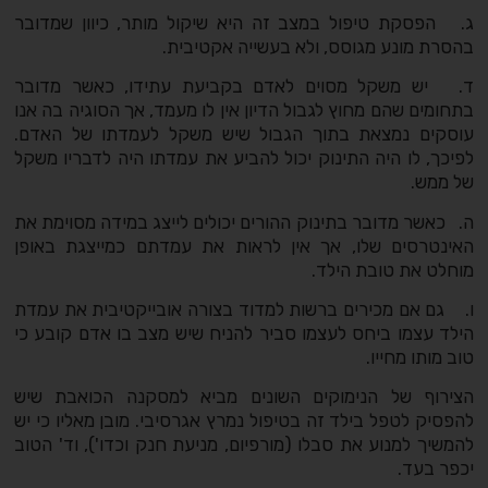
ג. הפסקת טיפול במצב זה היא שיקול מותר, כיוון שמדובר
בהסרת מונע מגוסס, ולא בעשייה אקטיבית.
ד. יש משקל מסוים לאדם בקביעת עתידו, כאשר מדובר
בתחומים שהם מחוץ לגבול הדיון אין לו מעמד, אך הסוגיה בה אנו
עוסקים נמצאת בתוך הגבול שיש משקל לעמדתו של האדם.
לפיכך, לו היה התינוק יכול להביע את עמדתו היה לדבריו משקל
של ממש.
ה. כאשר מדובר בתינוק ההורים יכולים לייצג במידה מסוימת את
האינטרסים שלו, אך אין לראות את עמדתם כמייצגת באופן
מוחלט את טובת הילד.
ו. גם אם מכירים ברשות למדוד בצורה אובייקטיבית את עמדת
הילד עצמו ביחס לעצמו סביר להניח שיש מצב בו אדם קובע כי
טוב מותו מחייו.
הצירוף של הנימוקים השונים מביא למסקנה הכואבת שיש
להפסיק לטפל בילד זה בטיפול נמרץ אגרסיבי. מובן מאליו כי יש
להמשיך למנוע את סבלו (מורפיום, מניעת חנק וכדו'), וד' הטוב
יכפר בעד.