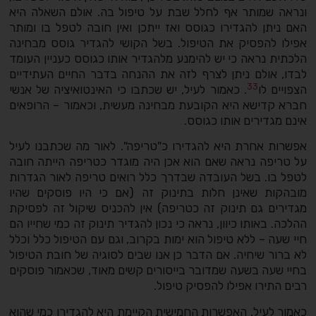
ונראה שמותר אף לחלל שבת על טיפול בה. אולם השאלה היא
האם ניתן להגדירו כגוסס ואז ייתכן ואין חובה לטפל בו ומותר
אפילו להפסיק את הטיפול. בשל הקושי להגדיר גוסס מבחינה
הלכתית נראה כי יש להימנע מלהגדיר אותו כגוסס כעניין העומד
לבדו, אולם ניתן לצרף לזה את ההנחה בדבר החיים העתידיים
33
הצפויים לו
. כאמור לעיל, יש שכתבו כי האינטואיציה של אנשי
חברא קדישא היא הקובעת מבחינה מעשית, וכאמור – הרופאים
אינם מגדירים אותו כגוסס.
אפשרות אחרת היא להגדירו כ"טריפה". לאור מה שכתבנו לעיל
על טריפה נראה שאם הוא אכן היה מוגדר כטריפה הייתה חובה
לטפל בו. בשל העובדה שבדרך כלל רואים טריפה לאור הגדרות
מובהקות שאינן חלות בתינוק זה (אם כי היו פוסקים שהיו
מגדירים גם תינוק זה כטריפה) אין להכניס שיקול זה לפסיקת
ההלכה. באותו כיוון, נראה כי נכון להגדיר תינוק זה כמי שחייו הם
חיי שעה – ללא טיפול הוא ימות בקרוב, וגם עם הטיפול כלל וכלל
לא ברור שיחיה. אם הדבר כן אנו שבים לסוגיה של חובת הטיפול
בחיי שעה בשעה שמדובר בייסורים קשים מאוד, שכאמור פוסקים
רבים התירו אפילו להפסיק טיפול.
כאמור לעיל, האפשרות החמישית הקיימת היא להגדירו כמי שהוא