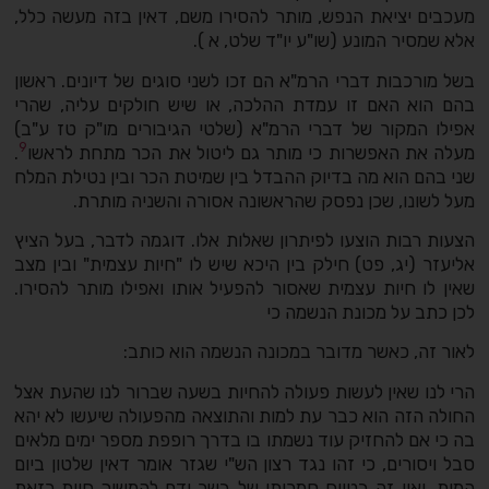
מעכבים יציאת הנפש, מותר להסירו משם, דאין בזה מעשה כלל,
אלא שמסיר המונע (שו"ע יו"ד שלט, א ).
בשל מורכבות דברי הרמ"א הם זכו לשני סוגים של דיונים. ראשון
בהם הוא האם זו עמדת ההלכה, או שיש חולקים עליה, שהרי
אפילו המקור של דברי הרמ"א (שלטי הגיבורים מו"ק טז ע"ב)
9
מעלה את האפשרות כי מותר גם ליטול את הכר מתחת לראשו
.
שני בהם הוא מה בדיוק ההבדל בין שמיטת הכר ובין נטילת המלח
מעל לשונו, שכן נפסק שהראשונה אסורה והשניה מותרת.
הצעות רבות הוצעו לפיתרון שאלות אלו. דוגמה לדבר, בעל הציץ
אליעזר (יג, פט) חילק בין היכא שיש לו "חיות עצמית" ובין מצב
שאין לו חיות עצמית שאסור להפעיל אותו ואפילו מותר להסירו.
לכן כתב על מכונת הנשמה כי
לאור זה, כאשר מדובר במכונה הנשמה הוא כותב:
הרי לנו שאין לעשות פעולה להחיות בשעה שברור לנו שהעת אצל
החולה הזה הוא כבר עת למות והתוצאה מהפעולה שיעשו לא יהא
בה כי אם להחזיק עוד נשמתו בו בדרך רופפת מספר ימים מלאים
סבל ויסורים, כי זהו נגד רצון הש"י שגזר אומר דאין שלטון ביום
המות, ואין זה בטווח סמכותו של בשר ודם להמשיך חיות כזאת