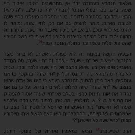
שלאור הגמרא בעבודה זרה אין מתחשבים בסיכון איבוד חיי
שעה. ברם, כבר בעלי התוס' (עבודה זרה כז ע"ב, ד"ה לחיי)
תרצו שמדובר בסתירה מדומה. בשני המקרים פועלים בחיי שעה
לטובת האדם: מותר להצילו גם אם רק לחיי שעה, ומותר לו
להתרפא לחיי עולם גם אם יש סיכון שיאבד חיי שעה. עיקרון זה
מהווה יסוד גדול בהיתר להיכנס לסיכון רפואי מיידי בשל הסיכוי
14
שהטיפול יצליח כשמדובר בחולה הנוטה למות
.
הבעיה הקשה במינוח זה היא כפולה. ראשית, לא ברור כיצד
להגדיר מציאות של "חיי שעה" – כמה זה "חיי שעה", מה המדד
האובייקטיבי הקובע שהוא במצב של חיי שעה בלבד וכדו'. שנית
לא ברור מהגמרא מה רלוונטיות לדין "חיי שעה" בהקשר בו אנו
עוסקים: האם ניתן להסיק מהגמרא ביומא כי דינו של אדם שהוא
במצב של "חיי שעה" שווה לחלוטין לאדם הבריא, ועל כן גם אם
נגדיר את אותו תינוק כמצוי בשלב של "חיי שעה" אסור להפסיק
את הטיפול בו ? או לחילופין, מה ניתן ללמוד מהעובדה ש"לחיי
שעה לא חיישינן" מול האפשרות שיירפא לחלוטין על מצב בו
אפשרות זו לא קיימת, וההתלבטות היא האם לגאול אותו מייסוריו
מכוח "לחיי שעה לא חיישינן"?
15
הרב שטיינברג
מביא במאמרו סידרה של פוסקי דורנו,