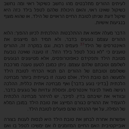
לעיתים ההורים מתלבטים מהו נחשב כשיקול ראוי ומה נחשב
כשיקול שאינו ראוי, והאם היכולת שלהם לטפל בילד כזה היא
שיקול דעת שניתן לטובת החיים הראויים של הילד, או שהוא מוצף
בנגיעות אישיות.
הדבר מעלה אפוא את ההתלבטות ההלכתית לכיוון ההפוך: הלוא
ההורים עצמם נוגעים בדבר, ולא תמיד הם מייצגים את
37
האינטרסים של הילד
פעמים רבות, וגם במקרה זה, ההורים
טוענים כי "לא נוכל לטפל בילד הזה". זו טענה שאינה נובעת
מטובת הילד ותפקידם כאפוטרופסים, אלא מטיעונים הנוגעים
לשלומם וטובתם שלהם עצמם. ניתן כמובן לטעון טענה מורכבת
ששלומם וטובתם של ההורים הם תנאי הכרחי לטובת הילד
ולמעשה הם טובת הילד, אולם טענה זו בעייתית ביותר מבחינה
הלכתית (בדיני נוגע בדבר) ואף מבחינה אתית כללית. ההלכה
רגישה מאוד לניגוד אינטרסים, ופוסלת עדויות של נוגעים בדבר,
ובוודאי את ישיבתם בדין. לפיכך, יש להיזהר מבחינה הלכתית
להעמיד את ההורים כגורם המייצג את טובת הילד במובן המלא
של המילה, על אף ההנחה שהם פועלים לטובת הילד.
אפשרות אחרת לבחון את טובת הילד היא לנסות לענות בצורה
אובייקטיבית האם החיים המזומנים לו אם ימשיכו לטפל בו ואם