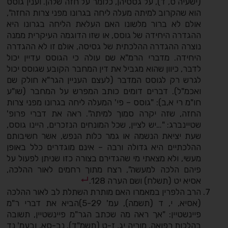
(ישעיה ס, ד), על גססיהן, כלומר על חזה שלהן. וענין גוסס
הוא שהקרוב למיתה מעלה ליחה בגרונו מפני צרות החזה",
אולם לא ברור מלשונו האם העלאת הליחה בגרונו היא
ההגדרה היחידה של גוסס, או שזו הדוגמה העיקרית ממנה
נוצרה ההגדרה ההלכתית של גסיסה, אולם זו לא ההגדרה
היחידה. מדברי הרמ"א שם עולה כי הגוסס עדיין יכול
לדבר, כיוון שהוא מגביל את דין המחבר הקובע שגוסס יכול
לגרש רק לגוסס המדבר (לעצם העניין הגר"א חולק שם
ואכמ"ל). דברים דומים כותב המפרש על המחבר (שו"ע
חו"מ רי א,ב): "גוסס – פי' המעלה ליחה בגרונו מפני צרות
החזה, שזה יקרה סמוך למיתה". ראה את דברי פרופ'
שטיינברג: "…יש לציין, שכל המונחים הנזכרים, היינו גוסס,
שעת יציאת הנשמה או גמר כלות הנפש, אשר חשיבותם
ההלכתיים היא גדולה ורבה – אינם מוגדרים כלל באופן
מעשי, ולא מצאתי מי שהגדירם בצורה כזו שניתן לפעול על
פיהם הלכה למעשה", רצח מתוך רחמים לאור ההלכה,
אסיא יט (תשלח) ושם הערה 128.
הרב הלפרין במאמרו האם מותרת השתלת לב לאור ההלכה
(אסיא, י, ד (תשמה), עמ' 5­-29)הביא את דברי ר"מ
פיינשטיין: "אך ראה מה שכתב הגר"מ פיינשטיין, תשובה
בהלכות רפואה, מוריה יג, ז-ט (תשמ"ד), נב-סא, ובעמ' נד