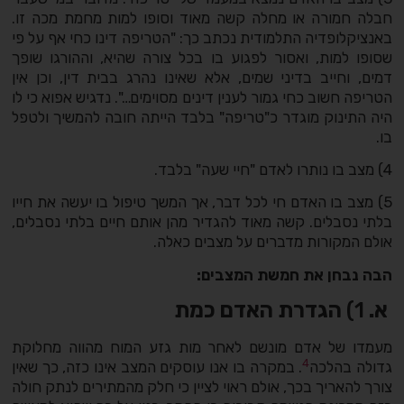
חבלה חמורה או מחלה קשה מאוד וסופו למות מחמת מכה זו.
באנציקלופדיה התלמודית נכתב כך: "הטריפה דינו כחי אף על פי
שסופו למות, ואסור לפגוע בו בכל צורה שהיא, וההורגו שופך
דמים, וחייב בדיני שמים, אלא שאינו נהרג בבית דין, וכן אין
הטריפה חשוב כחי גמור לענין דינים מסוימים…". נדגיש אפוא כי לו
היה התינוק מוגדר כ"טריפה" בלבד הייתה חובה להמשיך ולטפל
בו.
4) מצב בו נותרו לאדם "חיי שעה" בלבד.
5) מצב בו האדם חי לכל דבר, אך המשך טיפול בו יעשה את חייו
בלתי נסבלים. קשה מאוד להגדיר מהן אותם חיים בלתי נסבלים,
אולם המקורות מדברים על מצבים כאלה.
הבה נבחן את חמשת המצבים:
א.
1)
הגדרת האדם כמת
מעמדו של אדם מונשם לאחר מות גזע המוח מהווה מחלוקת
4
גדולה בהלכה
. במקרה בו אנו עוסקים המצב אינו כזה, כך שאין
צורך להאריך בכך, אולם ראוי לציין כי חלק מהמתירים לנתק חולה