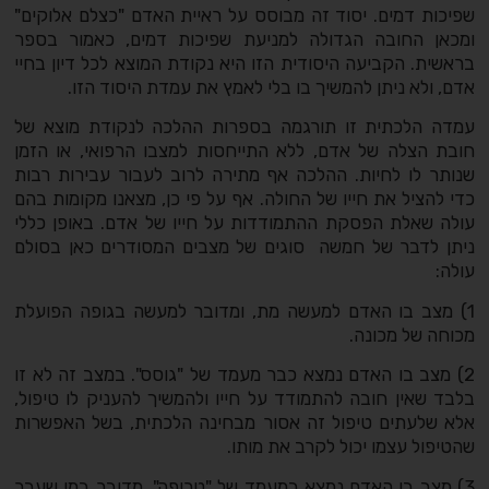
שפיכות דמים. יסוד זה מבוסס על ראיית האדם "כצלם אלוקים"
ומכאן החובה הגדולה למניעת שפיכות דמים, כאמור בספר
בראשית. הקביעה היסודית הזו היא נקודת המוצא לכל דיון בחיי
אדם, ולא ניתן להמשיך בו בלי לאמץ את עמדת היסוד הזו.
עמדה הלכתית זו תורגמה בספרות ההלכה לנקודת מוצא של
חובת הצלה של אדם, ללא התייחסות למצבו הרפואי, או הזמן
שנותר לו לחיות. ההלכה אף מתירה לרוב לעבור עבירות רבות
כדי להציל את חייו של החולה. אף על פי כן, מצאנו מקומות בהם
עולה שאלת הפסקת ההתמודדות על חייו של אדם. באופן כללי
ניתן לדבר של חמשה סוגים של מצבים המסודרים כאן בסולם
עולה:
1) מצב בו האדם למעשה מת, ומדובר למעשה בגופה הפועלת
מכוחה של מכונה.
2) מצב בו האדם נמצא כבר מעמד של "גוסס". במצב זה לא זו
בלבד שאין חובה להתמודד על חייו ולהמשיך להעניק לו טיפול,
אלא שלעתים טיפול זה אסור מבחינה הלכתית, בשל האפשרות
שהטיפול עצמו יכול לקרב את מותו.
3) מצב בו האדם נמצא במעמד של "טריפה". מדובר במי שעבר