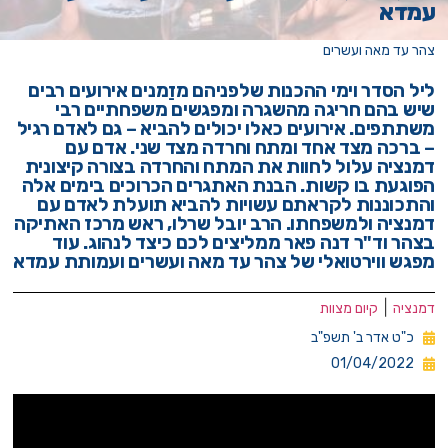
עמדא
צהר עד מאה ועשרים
ליל הסדר וימי ההכנות שלפניהם מזַמנים אירועים רבים
שיש בהם חריגה מהשגרה ומפגשים משפחתיים רבי
משתתפים. אירועים כאלו יכולים להביא – גם לאדם רגיל
– ברכה מצד אחד ומתח וחרדה מצד שני. אדם עם
דמנציה עלול לחוות את המתח והחרדה בצורה קיצונית
הפוגעת בו קשות. הבנת האתגרים הכרוכים בימים אלה
והתכוננות לקראתם עשויות להביא תועלת לאדם עם
דמנציה ולמשפחתו. הרב יובל שרלו, ראש מרכז האתיקה
בצהר וד"ר דנה פאר ממליצים לכם כיצד לנהוג. עוד
מפגש ווירטואלי של צהר עד מאה ועשרים ועמותת עמדא
|
דמנציה
קיום מצוות
כ"ט אדר ב' תשפ"ב
01/04/2022