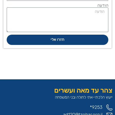
הודעה
חזרו אלי
צהר עד מאה ועשרים
ייעוץ הלכתי-אתי לחולה ובני המשפחה
9253*
ad120@tzohar.org.il