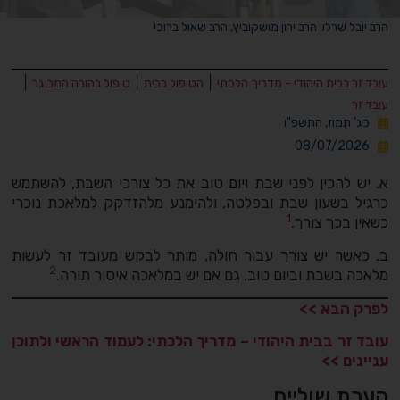
הרב יובל שרלו, הרב ירון מושקוביץ, הרב שאול ברוכי
|
|
|
עובד זר בבית היהודי - מדריך הלכתי
הטיפול בבית
טיפול בהורה המבוגר
עובד זר
כג' תמוז, התשפ"ו
08/07/2026
א. יש להכין לפני שבת ויום טוב את כל צורכי השבת, להשתמש
כרגיל בשעון שבת ובפלטה, ולהימנע מלהזדקק למלאכת נוכרי
1
כשאין בכך צורך.
ב. כאשר יש צורך עבור חולה, מותר לבקש מעובד זר לעשות
2
מלאכה בשבת וביום טוב, גם אם יש במלאכה איסור תורה.
לפרק הבא >>
עובד זר בבית היהודי – מדריך הלכתי: לעמוד הראשי ולתוכן
עניינים >>
הערת שוליים