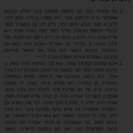
אף שמותר לומר לגוי לעשות מלאכה עבור חולה, במקום
שאפשר צריך להימנע מכך. ראו משנה ברורה, סימן רנה,
ס"ק א; שער הציון, סימן רמד, ס"ק לה. גם כשצריך לומר
לנוכרי לעשות מלאכה, עדיף לומר זאת בערב שבת. ראו
שו"ת שבט הלוי, חלק ג, סימן כב; רי"צ רימון, עת זקנה, עמ'
174, הערה 3. מלבד זה, שמירת השבת היא רצונו של
המטופל, בוודאי כאשר הוא צלול ואף כאשר תודעתו
נפגעת, ושמירת אווירת השבת טובה לו.
אדם שזקוק למטפל צמוד, הוא לכל הפחות חולה שאין בו
סכנה, ומותר לומר לגוי לעשות לו רפואה, והוא הדין כל צורך
אחר, כמו בישול, הדלקת אור וכדומה, אפילו במלאכה
האסורה מן התורה. ראו שולחן ערוך, שכח, יז, ומשנה
ברורה, ס"ק מז. גם מניעת צער לחולה היא צורך נפשי,
ומותרת לשם כך אמירה לגוי. כן כתב שו"ת אגרות משה,
אורח חיים, חלק ד, סימן צ לגבי חולה, וכל שכן באדם עם
דמנציה, ששמירה על איזון נפשי ומניעת צער היא צורך
חיוני שלו. כל ההיתר האמור כאן הוא לצורך המטופל, אך
ביחס לשאר בני המשפחה יש איסור אמירה לגוי ואיסור
הנאה ממלאכת הגוי, ואין כאן המקום להאריך. כאשר