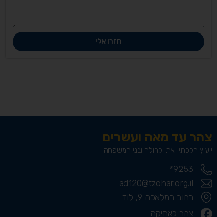
חזרו אלי
צהר עד מאה ועשרים
ייעוץ הלכתי-אתי לחולה ובני המשפחה
9253*
ad120@tzohar.org.il
רחוב המלאכה 9, לוד
צהר לאתיקה