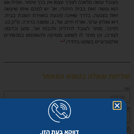
העובד עושה מלאכה לצורך עצמו אין בכך איסור, אפילו אם
הוא עושה זאת בבית היהודי, אך יש לסכם איתו שיעשה
זאת בצנעה, בדרך שאינה פוגעת באווירת השבת בבית.
ראו שולחן ערוך, אורח חיים, שד, ג, ומשנה ברורה, ס"ק כג.
לפיכך, מותר לעובד להדליק ולכבות אור, מזגן וכדומה
לצורכו, וכן מותר לו לשמוע מוסיקה ולהשתמש במכשירים
אלקטרוניים בשקט בחדרו.
שליחת שאלה בנושא המאמר
שם
אימייל
מספר טלפון לחזרה
דווקא בעת הזו,