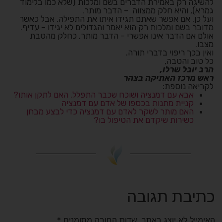
להשיגה רק באמירת הדברים בשם ומלכות (שלא כמו בלימוד
גמרא), והיא חלק ממצווה – הדבר מותר.
ועל כן, אם אפשר שאתם תגידו איתו את התפילה, אבל כאשר
מדובר בשם ומלכות רק הוא יאמר והגדולים לא יגידו – עדיף.
אולם אם הדבר אינו אפשרי – הדבר מותר, כחלק מהטבת
מצבו.
ואין בכך ריפוי בדברי תורה.
כל טוב והטבה,
הרב יובל שרלו,
ראש מרכז האתיקה בצהר
לקריאה נוספת:
אבא עם דמנציה ושוכח שכבר התפלל. האם לתקן אותו?
קניית מתנות בכספו של אדם עם דמנציה
האם מותר לשקר לאדם עם דמנציה כדי לבצע מבחן
כשירות שיקדם את הטיפול בו?
כתיבת תגובה
האימייל לא יוצג באתר.
שדות החובה מסומנים
*