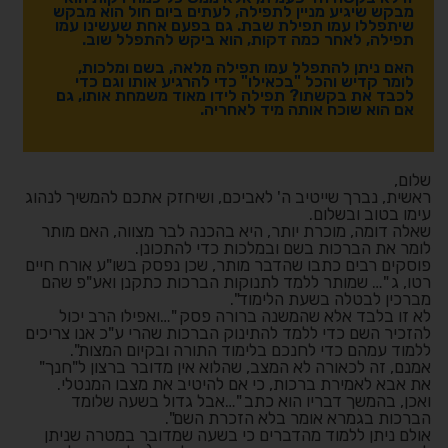
מבקש שיגיע מניין לתפילה, לעתים ביום חול הוא מבקש
שיתפללו עמו תפילת שבת. גם בפעם אחת שעשינו עמו
תפילה, לאחר כמה דקות, הוא ביקש להתפלל שוב.
האם ניתן להתפלל עמו תפילה מלאה, בשם ומלכות,
לומר קדיש והכל "בכאילו" כדי להרגיע אותו וגם כדי
לכבד את בקשתו? תפילה לידו מאוד משמחת אותו, גם
אם הוא שוכח אותה מיד לאחריה.
שלום,
ראשית, נברך שייטיב ה' לאביכם, ושיחזק אתכם להמשיך לנהוג
עימו בטוב ובשלום.
שאלה דומה, מוכרת יותר, היא בהכנה לבר מצווה, האם מותר
לומר את הברכות בשם ובמלכות כדי להתכונן.
פוסקים רבים כתבו שהדבר מותר, שכן נפסק בשו"ע אורח חיים
רטו, ג "… שמותר ללמד לתנוקות הברכות כתקנן ואע"פ שהם
מברכין לבטלה בשעת הלימוד".
לא זו בלבד אלא שהמשנה ברורה פסק "…ואפילו הרב יכול
להזכיר השם כדי ללמד להתינוק הברכות שהרי ע"כ אנו צריכים
ללמוד עמהם כדי לחנכם בלימוד התורה ובקיום המצות".
אמנם, זה לכאורה לא המצב, שהלוא אין מדובר ברצון ל"חנך"
את אבא לאמירת ברכות, כי אם להיטיב את מצבו המנטלי.
ואכן, בהמשך דבריו הוא כתב "…אבל גדול בשעה שלומד
הברכות בגמרא אומר בלא הזכרת השם".
אולם ניתן ללמוד מהדברים כי בשעה שמדובר במטרה שניתן