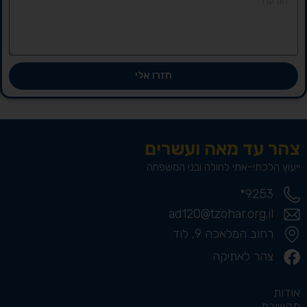
חזרו אלי
צהר עד מאה ועשרים
ייעוץ הלכתי-אתי לחולה ובני המשפחה
9253*
ad120@tzohar.org.il
רחוב המלאכה 9, לוד
צהר לאתיקה
אודות
תקשורת