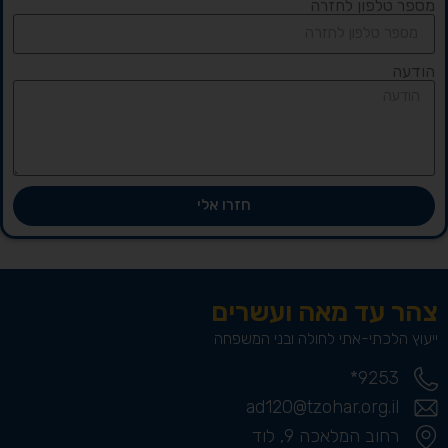
מספר טלפון לחזרה
הודעה
חזרו אלי
צהר עד מאה ועשרים
ייעוץ הלכתי-אתי לחולה ובני המשפחה
9253*
ad120@tzohar.org.il
רחוב המלאכה 9, לוד