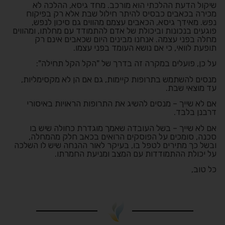
שיקול הדעת ההלכתי הוא מורכב. מחד גיסא, ההלכה לא
מכירה בכאבים כבסיס להיתר חילול שבת אלא רק בפיקוח
נפש. מאידך גיסא, הכאבים עצמם מהווים גם סיכון לנפש,
פוגעים בנכונות וביכולת של אדם להתמודד עם מחלתו, ומהווים
מחלה בפני עצמה. אנחנו מבינים היום שכאבים אינם רק
תופעת לוואי, כי אם נושא העומד בפני עצמו.
על כן, פועלים במקרה זה בדרך של "הקל הקל תחילה":
מנסים להשתמש בתרופות קיימות, גם אם הן לא מקסימליות,
עד מוצאי שבת.
אם לא שייך – מנסים להשיג את התרופות הראויות באיסורי
דרבנן בלבד.
אם לא שייך – בשל העובדה שאמך מוגדרת כחולה שיש בו
סכנה, סומכים על הפוסקים הרואים בכאב חלק מהמחלה,
ובשל כך מתירים לטפל בו, בעיקר לאור ההנחה שיש לו השלכה
על יכולת ההתמודדות עם המצב ומניעת החמרתו.
כל טוב,