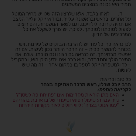
תמיד היא נכונה במצבים המשתנים.
ד.
לא זו בלבד, אלא שלרצון הזה שלו יש מחיר המוטל
על אחרים, בראש ובראשונה עלייך, ובוודאי ייקל עלייך המצב
אם תהיה קרובה לילדיכם, וגם לשאר המשפחה, והם רוצים
לפעול לטובתו ולטובתך. לפיכך, יש צורך לשקלל את כל
המרכיבים של הדיון.
לכן נראה כך: כל עוד יש לו הרבה הבזקים של עירנות, ויש
בכוחך להמשיך בבית – זה הדבר היותר נכון לעשות, אם זה
אפשרי מבחינתך. זה כנראה גם רצונו וגם טובתו. אולם, אם
המצב הולך ומתדרדר, והוא כבר אינו יודע היכן הוא, ובמקביל
– לך ולמשפחה ייקל לטפל בו במקום אחר – זה מה שיש
לעשות
.
כל טוב ובריאות
הרב יובל שרלו, ראש מרכז האתיקה בצהר
לקריאה נוספת:
האם מתן הוראות מקדימות אינו "פתיחת פה לשטן"?
נייר עמדה: טיפול רפואי וסיעודי של בן או בת בהוריהם
"עמו אנוכי בצרה": ליווי חולים לאור מקורות היהדות