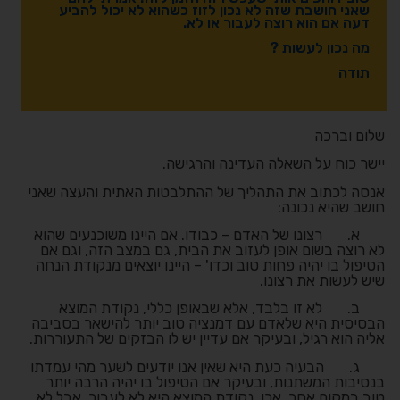
שאני חושבת שזה לא נכון לזוז כשהוא לא יכול להביע
דעה אם הוא רוצה לעבור או לא.
מה נכון לעשות ?
תודה
שלום וברכה
יישר כוח על השאלה העדינה והרגישה.
אנסה לכתוב את התהליך של ההתלבטות האתית והעצה שאני
חושב שהיא נכונה
:
א.
רצונו של האדם – כבודו. אם היינו משוכנעים שהוא
לא רוצה בשום אופן לעזוב את הבית, גם במצב הזה, וגם אם
הטיפול בו יהיה פחות טוב וכדו' – היינו יוצאים מנקודת הנחה
שיש לעשות את רצונו.
ב.
לא זו בלבד, אלא שבאופן כללי, נקודת המוצא
הבסיסית היא שלאדם עם דמנציה טוב יותר להישאר בסביבה
אליה הוא רגיל, ובעיקר אם עדיין יש לו הבזקים של התעוררות.
ג.
הבעיה כעת היא שאין אנו יודעים לשער מהי עמדתו
בנסיבות המשתנות, ובעיקר אם הטיפול בו יהיה הרבה יותר
טוב במקום אחר. אכן, נקודת המוצא היא לא לעבור, אבל לא