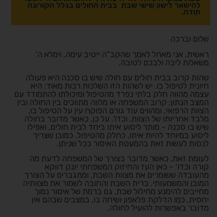
להישאר לישון שישי שבת בבית החולים בגלל הקורונה
תודה.
שלום וברכה
ראשית, אני מאחל לאמך שהקב”ה ייטיב עימה, וימלא ה’
משאלות ליבה ולבכם לטובה.
שהות קרוב בבית חולים עם חולה שיש בו סכנה היא פעולה
חיונית לטיפול בו. יש לשהות הזו השלכות רבות מאוד: היא
עצמה מהווה חלק בלתי נפרד מהטיפול ומיכולתו להתמודד עם
המצב הנתון; קרוב המשפחה או מלווה מתווכים בין החולה ובין
הצוות הרפואי, ומהווים עוד גורם הפוקח עין על הטיפול בו,
מלבד אחריותו של הצוות, וכדו’. על כן, כאשר מדובר בחולה
שיש בו סכנה – מותר ליסוע איתו ביחד לבית חולים, ואפילו
ליסוע במיוחד להיות איתו, כחלק מהטיפול. כמובן שצריך
לנסות לעשות זאת בהמעטת האיסור ככל שניתן.
לעומת זאת, כאשר מדובר בצורך של המשפחה לדעת מה
קורה וכדו’ – כאן העז והחיזוק המשפחתי יונק דווקא
מהעובדה ששומרים את מצוות השבת, ומתגברים על הצורך
המובן והמשמעותי. ברית השבת והחובה לשמור את מצוותיה
מחייבים להימנע מחילול שבת, גם ברמת של איסור נמוך
יחסית, כמו הדלקת פלאפון ושיחה בו, במצבים שבהם אין
מדובר באפשרות להועיל לחולה.