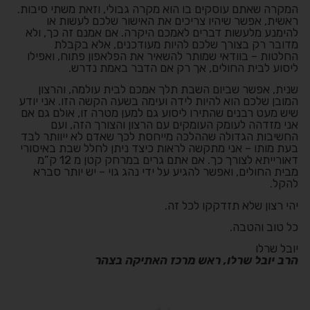
המקרה שאתם עוסקים בו הוא מקרה גבולי, וזאת משתי סיבות.
ראשית, אפשר שיהיו צריכים את האישור שלכם לעשות או
להימנע מלעשות דברים לאמכם היקרה. אם אמנם זה כך, ולא
מדובר רק בצורך שלכם להיות מעודכנים, אלא בקבלת
החלטות – בוודאי שמותר להשאיר את הפלאפון פתוח, ואפילו
ליסוע לבית החולים, אך רק אם הדבר באמת נדרש.
שנית, אפשר שביום השבת תלך אמכם לבית עולמה, והרצון
המובן שלכם הוא להיות לידה ועימה בשעה הקשה הזו. אני יודע
שיש מעט רבנים שהתירו ליסוע גם למען מטרה זו, אולם גם אם
אני מזדהה לעומק העומקים עם הרצון והצורך הזה, ועם
החשיבות הגדולה שההלכה מייחסת לכך שאדם לא ייוותר לבד
בעת מותו – אני מתקשה לראות כיצד ניתן לחלל שבת באיסורי
דאורייתא לצורך כך. אם אתם גרים במרחק קטן מ 12 ק”מ
מבית החולים, ואפשר להגיע על ידי נהג גוי – יש יותר סברא
להקל.
יהי רצון שלא תזדקקו לכל זה.
כל טוב והטבה.
יובל שרלו
הרב יובל שרלו, ראש מרכז האתיקה בצהר