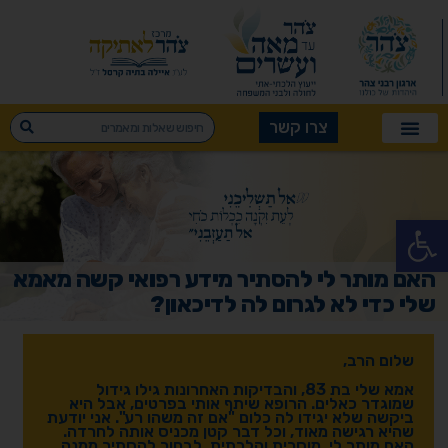
צרו קשר
פתח סרגל נגישות
האם מותר לי להסתיר מידע רפואי קשה מאמא
שלי כדי לא לגרום לה לדיכאון?
שלום הרב,
אמא שלי בת 83, והבדיקות האחרונות גילו גידול
שמוגדר כאלים. הרופא שיתף אותי בפרטים, אבל היא
ביקשה שלא יגידו לה כלום "אם זה משהו רע". אני יודעת
שהיא רגישה מאוד, וכל דבר קטן מכניס אותה לחרדה.
האם מותר לי, מוסרית והלכתית, לבחור להסתיר ממנה