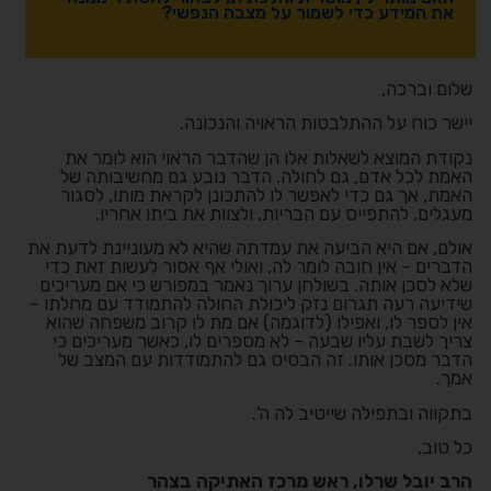
את המידע כדי לשמור על מצבה הנפשי?
שלום וברכה,
יישר כוח על ההתלבטות הראויה והנכונה.
נקודת המוצא לשאלות אלו הן שהדבר הראוי הוא לומר את
האמת לכל אדם, גם לחולה. הדבר נובע גם מחשיבותה של
האמת, אך גם כדי לאפשר לו להתכונן לקראת מותו, לסגור
מעגלים, להתפייס עם הבריות, ולצוות את ביתו אחריו.
אולם, אם היא הביעה את עמדתה שהיא לא מעוניינת לדעת את
הדברים – אין חובה לומר לה, ואולי אף אסור לעשות זאת כדי
שלא לסכן אותה. בשולחן ערוך נאמר במפורש כי אם מעריכים
שידיעה רעה תגרום נזק ליכולת החולה להתמודד עם מחלתו –
אין לספר לו, ואפילו (לדוגמה) אם מת לו קרוב משפחה שהוא
צריך לשבת עליו שבעה – לא מספרים לו, כאשר מעריכים כי
הדבר מסכן אותו. זה הבסיס גם להתמודדות עם המצב של
אמך.
בתקווה ובתפילה שייטיב לה ה'.
כל טוב,
הרב יובל שרלו, ראש מרכז האתיקה בצהר