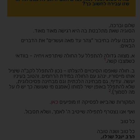
שזו עבירה לחשוב כך?
שלום וברכה,
הסוגיה שאת מתלבטת בה היא רגישה מאוד מאוד.
כתבנו עליה בחיבור "צהר עד מאה ועשרים" את הדברים
הבאים:
א. מצווה גדולה להתפלל על החולה שיתרפא ויחיה – בוודאי
1
כשמצבו קשה.
ב. חולה שאפסו הסיכויים להצלתו – נכון להתפלל לקב"ה שיציל
אותו מייסוריו, ינהג עם החולה במידת הרחמים, והטוב בעיניו
יעשה. עדיף, גם מבחינה הלכתית וגם מבחינה פסיכולוגית,
שלא להתפלל באופן ישיר למותו (אומנם מי שעושה כך יש לו על
2
מה לסמוך).
המקורות שהביאו לפסיקה זו מופיעים
כאן
.
ואף אנו נצטרף לתפילה שייטיב ה' לאמך, ושלא תסבול.
כל טוב
כל טוב ושנה טובה
הרב יובל שרלו,