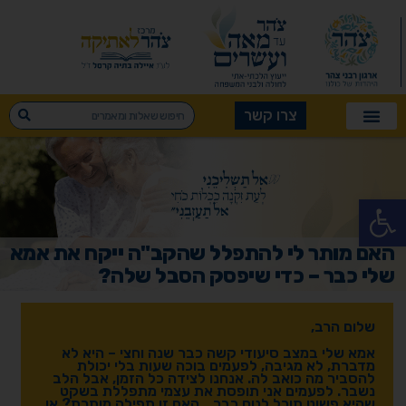
צרו קשר
פתח סרגל נגישות
האם מותר לי להתפלל שהקב"ה ייקח את אמא
שלי כבר – כדי שיפסק הסבל שלה?
שלום הרב,
אמא שלי במצב סיעודי קשה כבר שנה וחצי – היא לא
מדברת, לא מגיבה, לפעמים בוכה שעות בלי יכולת
להסביר מה כואב לה. אנחנו לצידה כל הזמן, אבל הלב
נשבר. לפעמים אני תופסת את עצמי מתפללת בשקט
שהיא פשוט תוכל לנוח כבר… האם זו תפילה מותרת? או