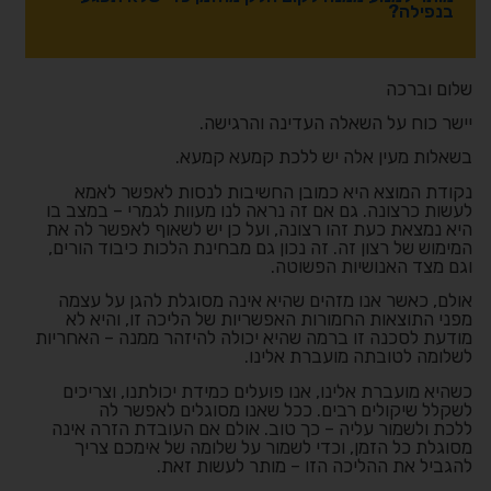
בנפילה?
שלום וברכה
יישר כוח על השאלה העדינה והרגישה.
בשאלות מעין אלה יש ללכת קמעא קמעא.
נקודת המוצא היא כמובן החשיבות לנסות לאפשר לאמא
לעשות כרצונה. גם אם זה נראה לנו מעוות לגמרי – במצב בו
היא נמצאת כעת זהו רצונה, ועל כן יש לשאוף לאפשר לה את
המימוש של רצון זה. זה נכון גם מבחינת הלכות כיבוד הורים,
וגם מצד האנושיות הפשוטה.
אולם, כאשר אנו מזהים שהיא אינה מסוגלת להגן על עצמה
מפני התוצאות החמורות האפשריות של הליכה זו, והיא לא
מודעת לסכנה זו ברמה שהיא יכולה להיזהר ממנה – האחריות
לשלומה לטובתה מועברת אלינו.
כשהיא מועברת אלינו, אנו פועלים כמידת יכולתנו, וצריכים
לשקלל שיקולים רבים. ככל שאנו מסוגלים לאפשר לה
ללכת ולשמור עליה – כך טוב. אולם אם העובדת הזרה אינה
מסוגלת כל הזמן, וכדי לשמור על שלומה של אימכם צריך
להגביל את ההליכה הזו – מותר לעשות זאת.