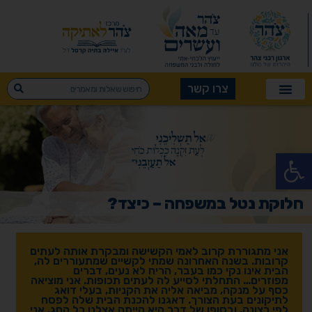
צרו קשר
פתח סרגל נגישות
חלוקת נטל במשפחה – כיצד?
אני מתגוררת קרוב לאמי הקשישה ומבקרת אותה לעתים
קרובות. בשנה האחרונה שמתי לקשיים שמתעוררים לה,
הבית אינו נקי כמו בעבר, הריח לא נעים, דברים
מפוזרים… התחלתי לסייע לה לעתים תכופות. אני מוציאה
כסף על מנקה, מביאה אליה את הקניות, בעלי דואג
לתיקונים בעת הצורך. דאגנו להכנת הבית שלה לפסח
לפי רצונה, ובסופו של דבר היא הייתה אצלנו כל החג. אני