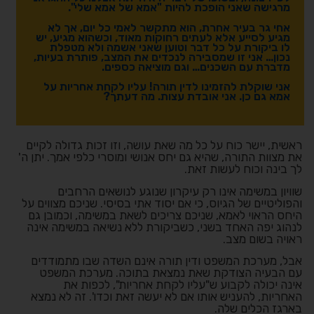
מרגישה שאני הופכת להיות "אמא של אמא שלי".
אחי גר בעיר אחרת, הוא מתקשר לאמי כל יום, אך לא
מגיע לסייע אלא לעתים רחוקות מאוד, וכשהוא מגיע, יש
לו ביקורת על כל דבר וטוען שאני אשמה ולא מטפלת
נכון… אני זו שמסבירה לנכדים את המצב, פותרת בעיות,
מדברת עם השכנים… וגם מוציאה כספים.
אני שוקלת להזמינו לדין תורה! עליו לקחת אחריות על
אמא גם כן. אני אובדת עצות. מה דעתך?
ראשית, יישר כוח על כל מה שאת עושה, וזו זכות גדולה לקיים
את מצוות התורה, שהיא גם יחס אנושי ומוסרי כלפי אמך. יתן ה'
לך בינה וכוח לעשות זאת.
שוויון במשימה אינו רק עיקרון שנוגע לנושאים הרחבים
והפוליטיים של הגיוס, כי אם יסוד אתי בסיסי. שניכם מצווים על
היחס הראוי לאמא, שניכם צריכים לשאת במשימה, וכמובן גם
לנהוג יפה האחד בשני, כשביקורת ללא נשיאה במשימה אינה
ראויה בשום מצב.
אבל, מערכת המשפט ודין תורה אינם השדה שבו מתמודדים
עם הבעיה הצודקת שאת נמצאת בתוכה. מערכת המשפט
אינה יכולה לקבוע ש"עליו לקחת אחריות", לכפות את
האחריות, להעניש אותו אם לא יעשה זאת וכדו'. זה לא נמצא
בארגז הכלים שלה.