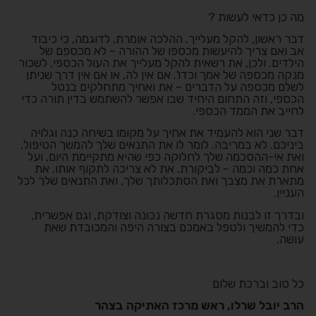
מה כן כדאי לעשות ?
דבר ראשון, להקל מעלייך. ההלכה אומרת, לדוגמה, כי כיבוד
אב ואם צריך להיעשות מכספו של ההורה – לא מכספם של
הילדים. ולכן, את רשאית להקל מעלייך את העול הכספי, לשכור
מנקה מכספה של אמך וכדו'. אם אין לה, או אם אין דרך שניתן
לשלם מכספה על הדברים – את ואחיך מתחלקים בנטל
הכספי, וזה התחום היחיד שבו אפשר להשתמש בדין תורה כדי
לחייב את הממד הכספי.
דבר שני הוא להעמיד את אחיך על מקומו בשיחה כנה וגלויה
ביניכם. לא במריבה. לומר לו את התנאים שלך להמשך הטיפול,
ואת אי-ההסכמה שלך לחלוקה כפי שהיא מתקיימת היום, ועל
אחת כמה וכמה – לביקורת. את לא צריכה לתקוף אותו. את
מתארת את מצבך ואת הסתכלותך שלך, ואת התנאים שלך לכל
העניין.
ובדרך זו לבנות מסגרת חדשה נכונה וצודקת, וגם אפשרית,
כדי להמשיך ולטפל באמכם בצורה היפה והמכובדת שאת
עושה.
כל טוב וברכת שלום
הרב יובל שרלו, ראש מרכז האתיקה בצהר