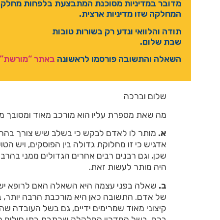
מדובר במדיניות מסוכנת המתבצעת בלפחות מחלקה 
המחלקה שזו מדיניות ארצית.
תודה והלוואי ונדע רק בשורות טובות
שבת שלום.
השאלה והתשובה פורסמו לראשונה
באתר “מורשת”
שלום וברכה
מה שאת מספרת עליו הוא מורכב מאוד ומסובך מא
א.
מותר לו לאדם לבקש כי בשלב שיש צורך בהחייא
אדגיש כי זו מחלוקת גדולה בין הפוסקים, ויש הטו
שכן, וגם רבנים רבים אחרים הגדולים ממני בהרבה
היה מותר לעשות זאת.
ב.
שאלה בפני עצמה היא השאלה האם לרופא יש ז
של אדם. התשובה כאן היא מורכבת הרבה יותר, 
קיצוני מאוד שמרימים ידיים, גם בשל העובדה שהטי
ברם, בשל המדרון החלקלק שכתבת בתי חולים חיי