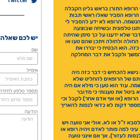
Twitter
הרופא התורן בראש גליון הקבלה
ש אותיות בכתב יד, ללא תאריך או חתימה-DNR. הרופא הסביר שאלו ראשי תבות
do  ולכן לא בוצעה הנשמה. הרופא לא ידע להסביר לי
נו טלפונית ובשיחה שבוצעה
בר שלא ידענו על כך סימן שהיתה
יש לכם שאלה?
חולה ולחולה ויתכן שהם טעו או
זה. הוא הבטיח כי יבררו את
שם
המשך ולקבל את דבר המחלקה
אימייל
שא להכחיש כי דבר כזה היה
זכותם של הרופאים להחליט שלא
מה. עוד הוא טען כי מילא אם היה
מספר טלפון לחזרה
א ביטל את טענותי כי מדובר
הרופא (או אף אדם אחר) לקבל וכי
מספר דקות לא כדאי לנסות להאריך
הודעה
סבא ז”ל או לא. אולי אני טועה ויש
יני למה מותר לאדם ויהיה רופא או
ות לעזור). אך אם אינני טועה