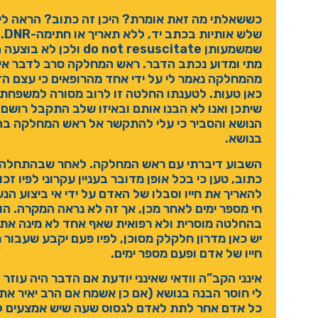
כששאלתי מה זאת אומרת? היכן זה כתוב? הראה לי 
של
שמשמעותן not resuscitate
מתי ומדוע נכתב הדבר. ראש המחלקה סרב לדבר אית
מהמחלקה נאמר לי על ידי אחד מהרופאים כי עצם הד
כאן טעות. לטענתו החלטה זו לרוב מסורה למשפחת ה
שיתכן ואנו לא הבנו אותם ובאיזו שלב התקבל רושם כ
הנושא והסביר כי עלי להתקשר אל ראש המחלקה ב
בנושא.
השבוע דיברתי עם ראש המחלקה. לאחר שבהתחלה ני
כתוב, טען כי בכל אופן מדובר בעניין עקרוני לפיו 
להאריך את חייו וסבלו של האדם על ידי אי ביצוע הנש
חי מספר ימים לאחר מכן, אך זה לא נראה המקרה. הו
בהחלטה מוסרית ולא רפואית שאף אחד לא מינה את 
יש כאן מדרון חלקלק מסוכן, לפיו פעם יקבע שעבור 
חייו של אדם ופעם מספר ימים.
אינני הקב”ה וודאי שאינני יודעת אם הדבר היה עוזר ל
לי חוסר הבנה בנושא (אם כן אשמח אם הרב יאיר את ע
כל אדם אחר לתת לאדם לגסוס שעה שיש אמצעים לנס