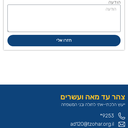
הודעה
חזרו אלי
צהר עד מאה ועשרים
ייעוץ הלכתי-אתי לחולה ובני המשפחה
9253*
ad120@tzohar.org.il