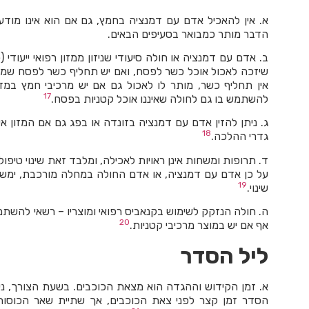
א. אין להאכיל אדם עם דמנציה בחמץ, גם אם הוא אינו מודע 
הדבר מותר כמבואר בסעיפים הבאים.
ב. אדם עם דמנציה או חולה סיעודי שניזון ממזון רפואי ייעודי (כ
שיזכה לאכול אוכל כשר לפסח, ואם יש תחליף כשר לפסח שמת
אין תחליף כשר, מותר לו לאכול גם אם יש מרכיבי חמץ במזו
17
להשתמש בו גם לחולה שאיננו אוכל קטניות בפסח.
ג. ניתן להזין אדם עם דמנציה בזונדה או בפג גם אם המזון אינ
18
גדרי ההלכה.
ד. תרופות ומשחות אינן ראויות לאכילה, ומלבד זאת שינוי טיפול
על כן אדם עם דמנציה, או אדם החולה במחלה מורכבת, ימשיך
19
שינוי.
ה. חולה הנזקק לשימוש בקנאביס רפואי ומוצריו – רשאי להשתמ
20
אף אם יש במוצר מרכיבי קטניות.
ליל הסדר
א. זמן הקידוש וההגדה הוא מצאת הכוכבים. בשעת הצורך, נ
הסדר זמן קצר לפני צאת הכוכבים, אך שתיית שאר הכוסות