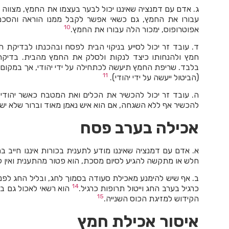
ג. אדם עם דמנציה שאיננו יכול לבער בעצמו את החמץ, מצווה ל
עבורו את החמץ, גם כשאי אפשר לקבל ממנו הוראה והסכמה
10
אפוטרופוס, ימכור הלה עבורו את החמץ.
ד. עובד זר יכול לסייע בניקוי הבית לפסח ובהכנתו לבדיקת ח
חמץ ולהנחותו כיצד לנקות ולסלק את החמץ מהבית. בדיקת ח
בלבד. שריפת החמץ תיעשה לכתחילה על ידי יהודי, אך במקום ה
11
(הביטול ייעשה על ידי יהודי).
ה. עובד זר יכול להכשיר את הכלים ואת המטבח כאשר יהודי 
להכשיר אף ללא השגחה, אם הוא איש נאמן מאוד וברור שלא י
אכילה בערב פסח
א. אדם עם דמנציה שאיננו מודע לתענית בכורות איננו חייב ב
חלש או מתקשה להגיע לסיום מסכת, הוא פטור מהתענית ואין 
ב. אף שיש להימנע מאכילת סעודה בסמוך לחג, ובליל החג לפנ
14
כרגיל בערב החג וייטול תרופות כרגיל.
הוא רשאי לאכול גם בז
15
הקידוש למזיגת הכוס השנייה.
איסור אכילת חמץ