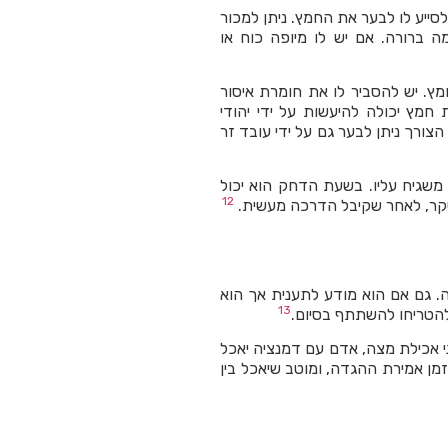
סייע לו לבער את החמץ. ניתן למכור
 ברורה. אם יש לו מיופה כוח או
מץ. יש להסביר לו את חומרת איסור
מץ יכולה להיעשות על ידי יהודי
צורך ניתן לבער גם על ידי עובד זר
משגיח עליו. בשעת הדחק הוא יכול
12
שקר, לאחר שקיבל הדרכה מעשית.
ה. גם אם הוא מודע לתענית אך הוא
13
להטריחו להשתתף בסיום.
י אכילת מצה, אדם עם דמנציה יאכל
מן אמירת ההגדה, ומוטב שיאכל בין