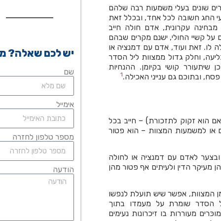
רים שונים בעלי משמעות רבה שלהם
י החג חשובה לכל אחד, ובכלל זאת
בחינה עקרונית, אדם חולה חייב
ם על קשיי החולי, ישנם מקרים שבהם
 לו. זאת ועוד, אדם עם דמנציה או
יש לכם שאלה? מל
ליעה, וחלק גדול ממצוות ליל הסדר
 שיתעורר קושי בקיומן. ההנחיות
שם
1
סח, ובתוכם גם ענייני האכילה.
אימייל
ם הוא זקוק לתזכורת) – חייב בכל
ם או למשמעות המצוות – הוא פטור
מספר טלפון לחזרה
ובצער לאדם עם דמנציה או לחולה
 מעיקר הדין ולעיתים אף פטור מהן
הודעה
ן המצוות, אפשר שיש תועלת לנפשו
יל הסדר שומרת על מעמדו בתוך
ּרים מעוררות בו זיכרונות נעימים