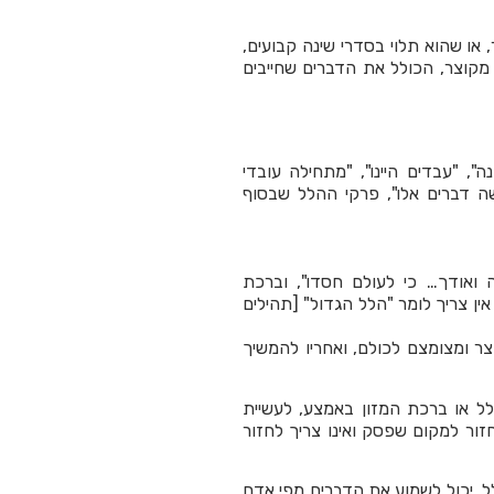
או שהוא תלוי בסדרי שינה קבועים,
 מקוצר, הכולל את הדברים שחייבים
, "עבדים היינו", "מתחילה עובדי
שה דברים אלו", פרקי ההלל שבסוף
 ואודך… כי לעולם חסדו", וברכת
ין צריך לומר "הלל הגדול" [תהילים
ר ומצומצם לכולם, ואחריו להמשיך
 או ברכת המזון באמצע, לעשיית
חזור למקום שפסק ואינו צריך לחזור
 יכול לשמוע את הדברים מפי אדם