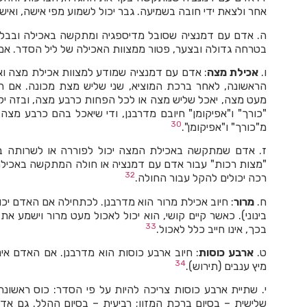
אחר ולצאת ידי חובה בשמיעה. גבר יכול לשמוע מפי אישה, ואישה
ה. אדם עם דמנציה שסובל מדיספגיה ומתקשה באכילה ובבליע
בטרחה גדולה ובצער, פטור ממצוות האכילה של ליל הסדר. אם
ו.
אכילת מצה
: אדם עם דמנציה שמודע למצוות אכילת מצה וא
הראשונה, לאחר ברכת המוציא, שני שליש מצת מכונה. אם ה
מעט מצה, יאכל שליש מצה או לכל הפחות כרבע מצה, ובזה יקי
"כורך" ו"אפיקומן" חיובם מדרבנן, ודי שיאכל בהם כרבע מצ
30
מ"כורך" ו"אפיקומן".
ז. אדם שמתקשה באכילת המצה יכול לפוררה או לשרותה ב
"מצות רכות" עבור אדם עם דמנציה או חולה המתקשה באכילה
32
רכה יכולים להקל עבור החולה.
ח.
מרור
: חיוב אכילת מרור הוא מדרבנן. לכתחילה אם האדם יכו
בינוני). כאשר קיים קושי, הוא יכול לאכול מעט מרור וישמע
33
בכך, אינו חייב כלל לאכול.
ט.
ארבע כוסות
: חיוב ארבע כוסות הוא מדרבנן. אם האדם אי
34
מיץ ענבים (תירוש).
י. שתיית ארבע כוסות צריכה להיות על פי הסדר: כוס ראשונה
שלישית – בסיום ברכת המזון; רביעית – בסיום ההלל. גם אד