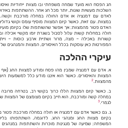
חג הפסח הוא מועד שמחה משפחתי ובו מצוות ייחודיות ואיסו
השלכות מעשיות שונות, יותר מכל חג אחר. ההשתתפות באירוע
לאדם עם דמנציה או אדם החולה במחלה מורכבת וקשה. מ
במצוות. עם זאת, כאשר קיום המצוות מוסיף עומס וקושי גדולי
האדם פטור מהמצוות; אך אפשר שהשותפות שלו בקיומן מועילה
חולה במחלות קשות עלול לסבול בשגרת יומו מקשיי אכילה וב
קשורות באכילה – מצה, מרור ושתיית ארבע כוסות – וייתכן
המפורטות כאן עוסקות בכלל האיסורים, המצוות והמנהגים של פ
עיקרי ההלכה
א. אדם עם דמנציה שמבין מהו פסח ומודע למצוות החג (אף א
המצוות והאיסורים. כאשר הוא איננו מודע כלל למשמעות היו
2
מהמצוות.
ב. כאשר קיום המצוות הללו כרוך בקושי רב, בטרחה מרובה 
במחלה קשה ומורכבת, הוא חייב בקיום מצומצם של המצוות שהן
3
לגמרי.
ג. גם כאשר אדם עם דמנציה או חולה במחלה מורכבת פטור מ
בקיום מצוות החג ומנהגי החג. לדוגמה, השתתפותו בל
המשפחה; שמיעה של מנגינות מוכּרות והשתתפות במנהגים מוכ