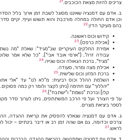
21
צריכים להיות מצאת הכוכבים.
ב. אדם עם דמנציה שאיננו מסוגל לשבת זמן ארוך בליל הסדר, 
וכן אדם החולה במחלה מורכבת והוא תשוש ועייף, יקיים סדר
22
בהם מעיקר הדין:
קידוש וכוס ראשונה.
23
(אכילת כרפס).
אמירת החלקים העיקריים שב"מגיד": שאלת "מה נשתנה"
עבודה זרה", ("ארמי אובד אבי"), "כל שלא אמר שלו
24
"מגיד", ברכת הגאולה וכוס שנייה.
אכילת מצה ומרור, סעודה.
25
ברכת המזון וכוס שלישית.
השלמת ההלל וכוס רביעית: מ"לא לנו" עד "אלי אתה
"יהללוך" עם חתימה (ניתן לקצר ולומר רק כמה פסוקים. א
26
קלו] וברכת "נשמת" ו"ישתבח").
על פי הצורך ועל פי הרכב המשתתפים, ניתן לערוך סדר מקוצ
לספר ביציאת מצרים.
ג. אדם עם דמנציה שנאלץ להפסיק את קריאת ההגדה, ההלל
צרכים וכדומה, גם אם שהה זמן רב או דיבר בינתיים – יכול ל
27
לראש.
ד. אדם עם דמנציה שמתקשה בקריאת ההגדה, הברכות וההלל,