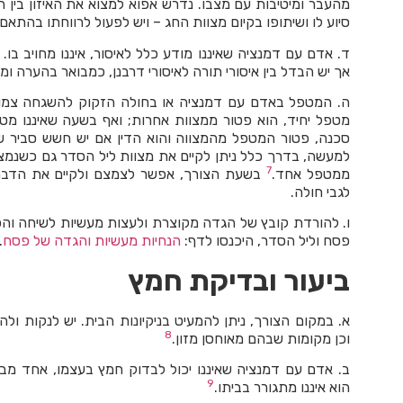
מהעבר ומיטיבות עם מצבו. נדרש אפוא למצוא את האיזון בין 
סיוע לו ושיתופו בקיום מצוות החג – ויש לפעול לרווחתו בהתאם
ד. אדם עם דמנציה שאיננו מודע כלל לאיסור, איננו מחויב בו. 
אך יש הבדל בין איסורי תורה לאיסורי דרבנן, כמבואר בהערה ו
ה. המטפל באדם עם דמנציה או בחולה הזקוק להשגחה צמוד
מטפל יחיד, הוא פטור ממצוות אחרות; ואף בשעה שאיננו מטפ
סכנה, פטור המטפל מהמצווה והוא הדין אם יש חשש סביר שק
למעשה, בדרך כלל ניתן לקיים את מצוות ליל הסדר גם כשנמצאי
7
ממטפל אחד.
בשעת הצורך, אפשר לצמצם ולקיים את הדברים
לגבי חולה.
ו. להורדת קובץ של הגדה מקוצרת ולעצות מעשיות לשיחה וה
פסח וליל הסדר, היכנסו לדף:
הנחיות מעשיות והגדה של פסח
​.
ביעור ובדיקת חמץ
א. במקום הצורך, ניתן להמעיט בניקיונות הבית. יש לנקות ו
8
וכן מקומות שבהם מאוחסן מזון.
ב. אדם עם דמנציה שאיננו יכול לבדוק חמץ בעצמו, אחד מב
9
הוא איננו מתגורר בביתו.