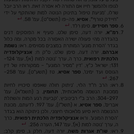
לגופו ולהמשך חייו אם התורה לא אסרה זאת. ראו הרב יובל
שרלו, 'מניעת טיפול בתינוק הנוטה למות שהותקף על ידי
"חיידק טורף"',
אסיא
, פה–פו (תשס"ט), עמ' 58.
ספר חסידים
, סימן רלד.
רמ"א
, יורה דעה, סימן שלט, סעיף א הפוסקים דנים
בהגדרה מהי פעולה ישירה האסורה בכל מקרה, ומה כלול
בגדר 'הסרת מונע' המותרת במצבים מסוימים. ראו:
נשמת
אברהם
, יורה דעה, סימן שלט, ס"ק ח;
אנציקלופדיה
הלכתית רפואית
, כרך ה, ערך 'נוטה למות (א)', עמ' 124–
131; ישראל כ"ץ, 'דין "מסיר המונע" – ממקורותיו של דין
הגוסס ועד ימינו',
ספר אסיא
, טז (תשע"ט), עמ' 258–
267.
ראו: הרב ח"ד הלוי, 'ניתוק חולה שאפסו סיכוייו לחיות
ממכונת הנשמה מלאכותית',
תחומין
, ב (תשמ"א), עמ'
297–304; הרב ב"י רבינוביץ, 'קביעת רגע המות והשתלת
אברים',
ספר אסיא
, א (תשל"ו), עמ' 197. לדעתם, מכונת
ההנשמה היא סיוע מלאכותי חיצוני, ולכן ניתוקה הוא בגדר
'הסרת המונע'. וראו
אנציקלופדיה הלכתית רפואית
, כרך
ה, ערך 'נוטה למות (א)', עמ' 147, הערה 256.
ראו:
שו"ת אגרות משה
, יורה דעה, חלק ג, סימן קלב;