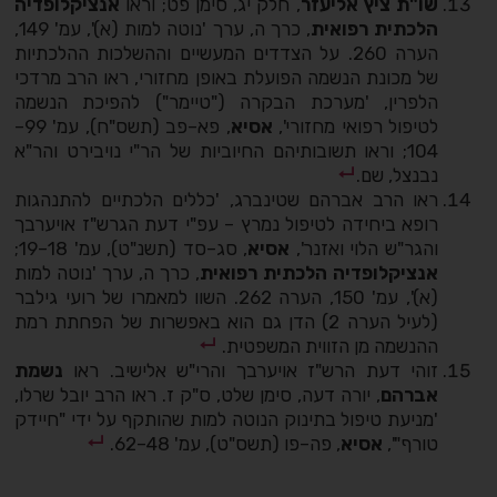
שו"ת ציץ אליעזר
, חלק יג, סימן פט; וראו
אנציקלופדיה
הלכתית רפואית
, כרך ה, ערך 'נוטה למות (א)', עמ' 149,
הערה 260. על הצדדים המעשיים וההשלכות ההלכתיות
של מכונת הנשמה הפועלת באופן מחזורי, ראו הרב מרדכי
הלפרין, 'מערכת הבקרה ("טיימר") להפיכת הנשמה
לטיפול רפואי מחזורי',
אסיא
, פא–פב (תשס"ח), עמ' 99–
104; וראו תשובותיהם החיוביות של הר"י נויבירט והר"א
נבנצל, שם.
ראו הרב אברהם שטינברג, 'כללים הלכתיים להתנהגות
רופא ביחידה לטיפול נמרץ – עפ"י דעת הגרש"ז אויערבך
והגר"ש הלוי ואזנר',
אסיא
, סג–סד (תשנ"ט), עמ' 18–19;
אנציקלופדיה הלכתית רפואית
, כרך ה, ערך 'נוטה למות
(א)', עמ' 150, הערה 262. השוו למאמרו של רועי גילבר
(לעיל הערה 2) הדן גם הוא באפשרות של הפחתת רמת
ההנשמה מן הזווית המשפטית.
זוהי דעת הרש"ז אויערבך והרי"ש אלישיב. ראו
נשמת
אברהם
, יורה דעה, סימן שלט, ס"ק ז. ראו הרב יובל שרלו,
'מניעת טיפול בתינוק הנוטה למות שהותקף על ידי "חיידק
טורף"',
אסיא
, פה–פו (תשס"ט), עמ' 48–62.