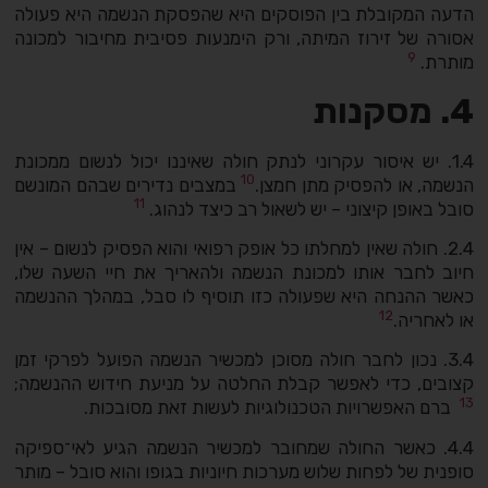
הדעה המקובלת בין הפוסקים היא שהפסקת הנשמה היא פעולה
אסורה של זירוז המיתה, ורק הימנעות פסיבית מחיבור למכונה
9
מותרת.
4. מסקנות
1.4. יש איסור עקרוני לנתק חולה שאיננו יכול לנשום ממכונת
10
הנשמה, או להפסיק מתן חמצן.
במצבים נדירים שבהם המונשם
11
סובל באופן קיצוני – יש לשאול רב כיצד לנהוג.
2.4. חולה שאין למחלתו כל אופק רפואי והוא הפסיק לנשום – אין
חיוב לחבר אותו למכונת הנשמה ולהאריך את חיי השעה שלו,
כאשר ההנחה היא שפעולה כזו תוסיף לו סבל, במהלך ההנשמה
12
או לאחריה.
3.4. נכון לחבר חולה מסוכן למכשיר הנשמה הפועל לפרקי זמן
קצובים, כדי לאפשר קבלת החלטה על מניעת חידוש ההנשמה;
13
ברם האפשרויות הטכנולוגיות לעשות זאת מסובכות.
4.4. כאשר החולה שמחובר למכשיר הנשמה הגיע לאי־ספיקה
סופנית של לפחות שלוש מערכות חיוניות בגופו והוא סובל – מותר