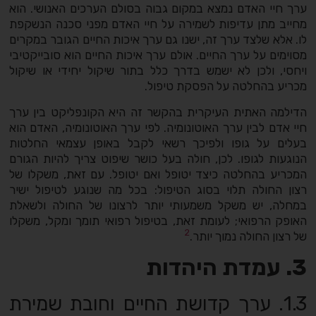
ערך חיי האדם נמצא במקום גבוה בסולם הערכים האנושי. הוא
מחייב מתן עדיפות לשמירה על חיי האדם מפני סכנה הנשקפת
לו. אלא שלצד ערך זה, ישנו גם ערך איכות החיים הגובר במקרים
מסוימים על ערך החיים. אולם ערך איכות החיים הוא סובייקטיבי
ויחסי, ולכן לא ישמש בדרך כלל בתור שיקול יחידי או שיקול
מכריע בהחלטה על הפסקת טיפול.
הדילמה האתית העיקרית בהקשר זה היא הקונפליקט בין ערך
חיי אדם לבין ערך האוטונומיה. לפי ערך האוטונומיה, האדם הוא
בעלים על גופו ולפיכך רשאי לקבל באופן עצמאי החלטות
הנוגעות לגופו. לכן, חולה בעל כושר שיפוט צריך להיות הגורם
המכריע בהחלטה כיצד יטופל ואם יטופל. עם זאת, משקלו של
רצון החולה תלוי בסוג הטיפול: בכל מה שנוגע לטיפול ישיר
במחלה, יש משקל משמעותי יותר לרצונו של החולה ולשאלת
האופק הרפואי; לעומת זאת, בטיפול רפואי תומך ומקל, משקלו
2
של רצון החולה נמוך יותר.
3. עמדת היהדות
1.3. ערך קדושת החיים וחובת שמירת