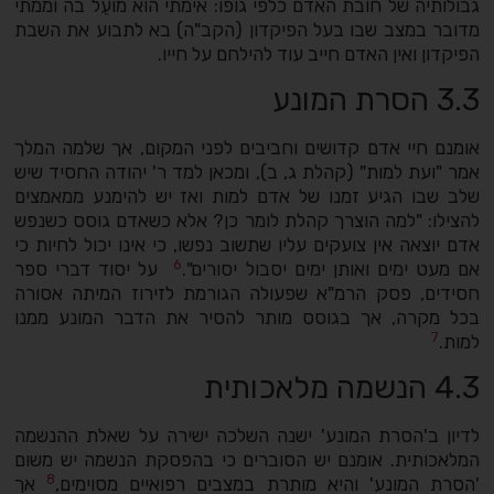
גבולותיה של חובת האדם כלפי גופו: אימתי הוא מועֵל בה וממתי
מדובר במצב שבו בעל הפיקדון (הקב"ה) בא לתבוע את השבת
הפיקדון ואין האדם חייב עוד להילחם על חייו.
3.3 הסרת המונע
אומנם חיי אדם קדושים וחביבים לפני המקום, אך שלמה המלך
אמר "ועת למות" (קהלת ג, ב), ומכאן למד ר' יהודה החסיד שיש
שלב שבו הגיע זמנו של אדם למות ואז יש להימנע ממאמצים
להצילו:
"למה הוצרך קהלת לומר כן? אלא כשאדם גוסס כשנפש
אדם יוצאה אין צועקים עליו שתשוב נפשו, כי אינו יכול לחיות כי
6
אם מעט ימים ואותן ימים יסבול יסורים".
על יסוד דברי ספר
חסידים, פסק הרמ"א שפעולה הגורמת לזירוז המיתה אסורה
בכל מקרה, אך בגוסס מותר להסיר את הדבר המונע ממנו
7
למות.
4.3 הנשמה מלאכותית
לדיון ב'הסרת המונע' ישנה השלכה ישירה על שאלת ההנשמה
המלאכותית. אומנם יש הסוברים כי בהפסקת הנשמה יש משום
8
'הסרת המונע' והיא מותרת במצבים רפואיים מסוימים,
אך