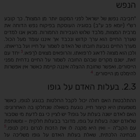
הנפש
"חביבה נפשן של ישראל לפני המקום יותר מן המצות". כך קובע
רש"י (יומא פב ע"ב) בסוגיה העוסקת בפיקוח נפש הדוחה את
מרבית המצוות, מלבד שלוש העבירות החמורות. מכאן אנו למדים
שערך החיים הוא ערך קדוש ונכבד אך איננו עומד מעל הכול.
מערך החיים נובעת חובתו של האדם לשמור על חייו ועל בריאותו,
3
ולכן הוא מצוּוה לדאוג לרפואתו, והרופאים מצוּוים לרַפּאו.
יחד עם
זאת, ישנם מקרים שבהם החובה לשמור על החיים נדחית מפני
הייסורים, ואפשר שחובת ההצלה איננה קיימת כאשר אין אפשרות
4
להימלט מן הייסורים.
2.3. בעלות האדם על גופו
ההתלבטות האם חולה יכול לקבל החלטות בנוגע לגופו, כאשר
משמעותן היא קיצור חייו, נוגעת בשאלה שנחלקו בה האחרונים:
האם לאדם ישנה בעלות על גופו? יש לציין כי גם לדעת מי שסבור
שלאדם ישנה בעלות על גופו, מדובר בבעלות חלקית – ומשותפת
5
עם הקב"ה – ואין היא מקנה לו את הזכות לגרום נזק לגופו.
מבחינה הלכתית, שאלת בעלות האדם על גופו משליכה על