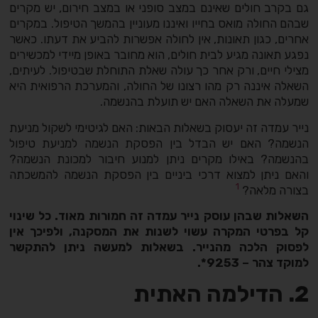
גם בקרב חולים שאינם במצב סופני או במצב חירום, יש מקרים
שבהם החולה מואס בחייו ואיננו מעוניין בהמשך הטיפול. במקרים
אחרים, כגון תאונות, אין לחולה אפשרות להביע את דעתו. כאשר
נפגע תאונה מגיע לבית חולים, הוא מחובר באופן מיידי למכשירים
מצילי חיים, ורק אחר כך עולה שאלת התוחלת שבטיפול. לעיתים,
השאלה איננה רק מהו רצונו של החולה, והמערכת הרפואית היא
שמעלה את השאלה האם יש תועלת בהנשמה.
נייר עמדה זה יעסוק בשאלות הבאות: האם לגיטימי לשקול מניעת
הנשמה? האם יש הבדל בין הפסקת הנשמה למניעת טיפול
בהנשמה? באילו מקרים ניתן למנוע חיבור למכונת הנשמה?
והאם ניתן למצוא דרכי ביניים בין הפסקת הנשמה להמשכתה
1
בצורה מלאה?
השאלות שבהן עוסק נייר עמדה זה חמורות מאוד. כל שינוי
קל בפרטי המקרה עשוי לשנות את המסקנה, ולפיכך אין
לפסוק הלכה מהנייר. בשאלות למעשה ניתן להתקשר
למוקד צהר – 9253*.
2. הדילמה האתית