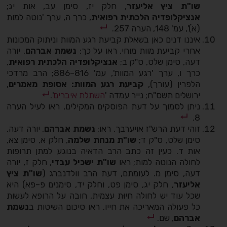
שו"ת ציץ אליעזר
, חלק יז, סימן עב, אות יג;
אנציקלופדיה הלכתית רפואית
, כרך ה, ערך 'נוטה למות
(א)', עמ' 148, הערה 257.
איננו דנים כאן בשאלת קביעת רגע המוות וניתוק המכונות
אחרי קביעת מוות מוחי. ראו על כך:
נשמת אברהם
, יורה
דעה, סימן שלט, ס"ק ב;
אנציקלופדיה הלכתית רפואית
,
כרך ו, ערך 'רגע המוות', עמ' 816–886; הרב מרדכי
הלפרין (עורך),
קביעת רגע המוות: אסופת מאמרים
,
ירושלים תשס"ח; נייר עמדה '
השתלת איברים
'.
ניתן לסמוך על דעת הפוסקים המקילים, ראו לעיל הערה
8.
זוהי דעת הרש"ז אויערבך. ראו:
נשמת אברהם
, יורה דעה,
סימן שלט, ס"ק ד;
שו"ת
מנחת שלמה
, חלק א, סימן צא,
אות ד. כעין זה כתב הרב הדאיה בנוגע למתן תרופות
לחולה הנוטה למות; ראו
שו"ת ישכיל עבדי
, חלק ז, יורה
דעה, סימן מ. לעומתם, דעת הרב וולדנברג (
שו"ת ציץ
אליעזר
, חלק יג, סימן פט, וחלק יד, סימנים פ–פא) היא
שכל עוד יש לחולה חיוּת עצמית, חובה על הרופא לעשות
כל פעולה המאריכה את חייו. ראו סיכום השיטות ב
נשמת
אברהם
, שם.