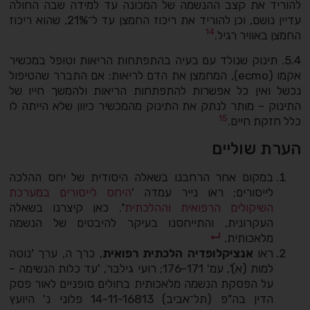
להוריד את קצב ההנשמה של המכונה עד למידה שבה החולה
עדיין נושם, וכן להוריד את ריכוז החמצן עד ל־21%, שהוא ריכוז
14
החמצן באוויר רגיל.
5.4. תינוק שנולד עם בעיה בהתפתחות הריאות וטופל במכשיר
אקמו (ecmo), המחמצן את הדם לריאות: אם התברר שהטיפול
נכשל ואין כל אפשרות להתפתחות הריאות ולהמשך חייו של
התינוק – מותר לנתק את התינוק מהמכשיר כיוון שלא הייתה לו
15
כלל חזקת חיים.
הערת שוליים
במקום אחר הרחבנו בשאלה היסודית של יחס ההלכה
לייסורים; ראו נייר עמדה '
היחס לייסורים במערכת
השיקולים הרפואית וההלכתית
'
. כאן קיצרנו בשאלה
העקרונית, והתייחסנו בעיקר להיבטים של הנשמה
מלאכותית.
ראו
אנציקלופדיה הלכתית רפואית
, כרך ה, ערך 'נוטה
למות (א)', עמ' 171–176; רועי גילבר, 'עד כלות הנשימה –
על הפסקת הנשמה מלאכותית בחולים סופניים לאור פסק
הדין בה"פ (תל־אביב) 14-11-16813 פלוני נ' היועץ